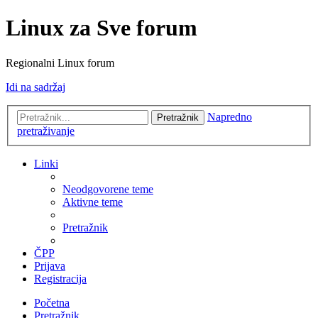
Linux za Sve forum
Regionalni Linux forum
Idi na sadržaj
Napredno
Pretražnik
pretraživanje
Linki
Neodgovorene teme
Aktivne teme
Pretražnik
ČPP
Prijava
Registracija
Početna
Pretražnik