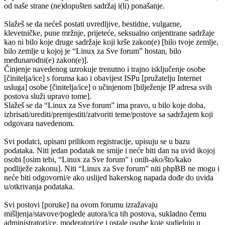
od naše strane (ne)dopušten sadržaj i(li) ponašanje.
Slažeš se da nećeš postati uvredljive, bestidne, vulgarne,
klevetničke, pune mržnje, prijeteće, seksualno orijentirane sadržaje
kao ni bilo koje druge sadržaje koji krše zakon(e) [bilo tvoje zemlje,
bilo zemlje u kojoj je “Linux za Sve forum” hostan, bilo
međunarodni(e) zakon(e)].
Činjenje navedenog uzrokuje trenutno i trajno isključenje osobe
[činitelja/ice] s foruma kao i obavijest ISPu [pružatelju Internet
usluga] osobe [činitelja/ice] o učinjenom [bilježenje IP adresa svih
postova služi upravo tome].
Slažeš se da “Linux za Sve forum” ima pravo, u bilo koje doba,
izbrisati/urediti/premjestiti/zatvoriti teme/postove sa sadržajem koji
odgovara navedenom.
Svi podatci, upisani prilikom registracije, upisuju se u bazu
podataka. Niti jedan podatak ne smije i neće biti dan na uvid ikojoj
osobi [osim tebi, “Linux za Sve forum” i onih-ako/što/kako
podliježe zakonu]. Niti “Linux za Sve forum” niti phpBB ne mogu i
neće biti odgovorni/e ako uslijed hakerskog napada dođe do uvida
u/otkrivanja podataka.
Svi postovi [poruke] na ovom forumu izražavaju
mišljenja/stavove/poglede autora/ica tih postova, sukladno čemu
administratori/ce, moderatori/ce i ostale osobe koje sudjeluju u