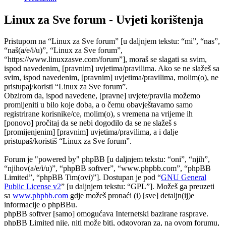
Linux za Sve forum - Uvjeti korištenja
Pristupom na “Linux za Sve forum” [u daljnjem tekstu: “mi”, “nas”,
“naš(a/e/i/u)”, “Linux za Sve forum”,
“https://www.linuxzasve.com/forum”], moraš se slagati sa svim,
ispod navedenim, [pravnim] uvjetima/pravilima. Ako se ne slažeš sa
svim, ispod navedenim, [pravnim] uvjetima/pravilima, molim(o), ne
pristupaj/koristi “Linux za Sve forum”.
Obzirom da, ispod navedene, [pravne] uvjete/pravila možemo
promijeniti u bilo koje doba, a o čemu obavještavamo samo
registrirane korisnike/ce, molim(o), s vremena na vrijeme ih
[ponovo] pročitaj da se nebi dogodilo da se ne slažeš s
[promijenjenim] [pravnim] uvjetima/pravilima, a i dalje
pristupaš/koristiš “Linux za Sve forum”.
Forum je "powered by" phpBB [u daljnjem tekstu: “oni”, “njih”,
“njihov(a/e/i/u)”, “phpBB softver”, “www.phpbb.com”, “phpBB
Limited”, “phpBB Tim(ovi)”]. Dostupan je pod “
GNU General
Public License v2
” [u daljnjem tekstu: “GPL”]. Možeš ga preuzeti
sa
www.phpbb.com
gdje možeš pronaći (i) [sve] detaljn(ij)e
informacije o phpBBu.
phpBB softver [samo] omogućava Internetski bazirane rasprave.
phpBB Limited nije, niti može biti, odgovoran za, na ovom forumu,