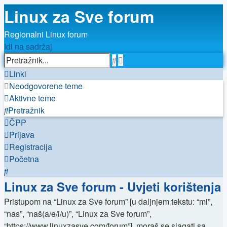
Linux za Sve forum
Regionalni Linux forum
Idi na sadržaj
Napredno
Pretražnik
pretraživanje
Linki
Neodgovorene teme
Aktivne teme
Pretražnik
ČPP
Prijava
Registracija
Početna
Pretražnik
Linux za Sve forum - Uvjeti korištenja
Pristupom na “Linux za Sve forum” [u daljnjem tekstu: “mi”,
“nas”, “naš(a/e/i/u)”, “Linux za Sve forum”,
“https://www.linuxzasve.com/forum”], moraš se slagati sa