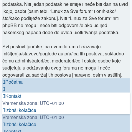
podataka. Niti jedan podatak ne smije i neće biti dan na uvid
ikojoj osobi [osim tebi, “Linux za Sve forum” i onih-ako/
što/kako podliježe zakonu]. Niti “Linux za Sve forum” niti
phpBB ne mogu i neće biti odgovorni/e ako uslijed
hakerskog napada dođe do uvida u/otkrivanja podataka.
Svi postovi [poruke] na ovom forumu izražavaju
mišljenja/stavove/poglede autora/ica tih postova, sukladno
čemu administratori/ce, moderatori/ce i ostale osobe koje
sudjeluju u održavanju ovog foruma ne mogu i neće
odgovarati za sadržaj tih postova [naravno, osim vlastitih].
Početna
Kontakt
Vremenska zona:
UTC+01:00
Izbriši kolačiće
Vremenska zona:
UTC+01:00
Izbriši kolačiće
Kontakt