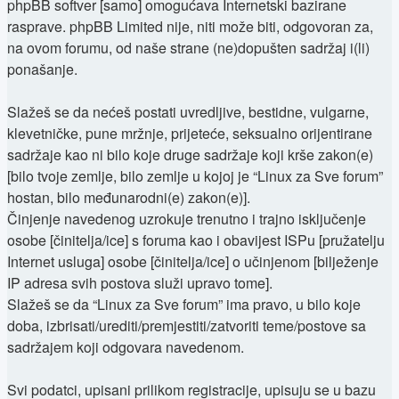
phpBB softver [samo] omogućava Internetski bazirane
rasprave. phpBB Limited nije, niti može biti, odgovoran za,
na ovom forumu, od naše strane (ne)dopušten sadržaj i(li)
ponašanje.
Slažeš se da nećeš postati uvredljive, bestidne, vulgarne,
klevetničke, pune mržnje, prijeteće, seksualno orijentirane
sadržaje kao ni bilo koje druge sadržaje koji krše zakon(e)
[bilo tvoje zemlje, bilo zemlje u kojoj je “Linux za Sve forum”
hostan, bilo međunarodni(e) zakon(e)].
Činjenje navedenog uzrokuje trenutno i trajno isključenje
osobe [činitelja/ice] s foruma kao i obavijest ISPu [pružatelju
Internet usluga] osobe [činitelja/ice] o učinjenom [bilježenje
IP adresa svih postova služi upravo tome].
Slažeš se da “Linux za Sve forum” ima pravo, u bilo koje
doba, izbrisati/urediti/premjestiti/zatvoriti teme/postove sa
sadržajem koji odgovara navedenom.
Svi podatci, upisani prilikom registracije, upisuju se u bazu