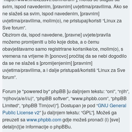
svim, ispod navedenim, [pravnim] uvjetima/pravilima. Ako se
ne slažeš sa svim, ispod navedenim, [pravnim]
uvjetima/pravilima, molim(o), ne pristupaj/koristi “Linux za
Sve forum”.
Obzirom da, ispod navedene, [pravne] uvjete/pravila
možemo promijeniti u bilo koje doba, a o čemu
obavještavamo samo registrirane korisnike/ce, molim(o), s
vremena na vrijeme ih [ponovo] pročitaj da se nebi dogodilo
da se ne slažeš s [promijenjenim] [pravnim]
uvjetima/pravilima, a i dalje pristupaš/koristiš “Linux za Sve
forum”.
Forum je "powered by" phpBB [u daljnjem tekstu: “oni”, “njih”,
“njihov(a/e/i/u)”, “phpBB softver”, “www.phpbb.com”, “phpBB
Limited”, “phpBB Tim(ovi)”]. Dostupan je pod “
GNU General
Public License v2
” [u daljnjem tekstu: “GPL”]. Možeš ga
preuzeti sa
www.phpbb.com
gdje možeš pronaći (i) [sve]
detaljn(ij)e informacije o phpBBu.