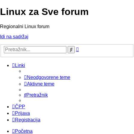
Linux za Sve forum
Regionalni Linux forum
Idi na sadržaj
Napredno
Pretražnik
pretraživanje
Linki
Neodgovorene teme
Aktivne teme
Pretražnik
ČPP
Prijava
Registracija
Početna