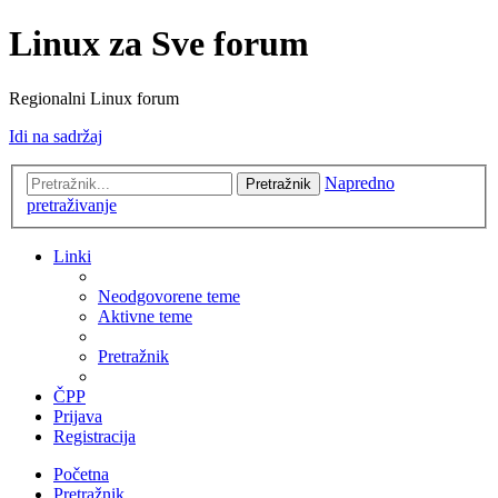
Linux za Sve forum
Regionalni Linux forum
Idi na sadržaj
Napredno
Pretražnik
pretraživanje
Linki
Neodgovorene teme
Aktivne teme
Pretražnik
ČPP
Prijava
Registracija
Početna
Pretražnik