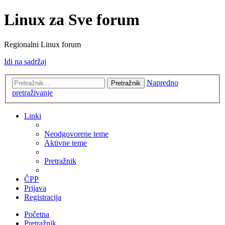
Linux za Sve forum
Regionalni Linux forum
Idi na sadržaj
Napredno
Pretražnik
pretraživanje
Linki
Neodgovorene teme
Aktivne teme
Pretražnik
ČPP
Prijava
Registracija
Početna
Pretražnik