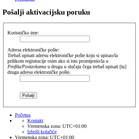
Pošalji aktivacijsku poruku
Korisničko ime:
Adresa elektroničke pošte:
Trebaš upisati adresu elektroničke pošte koju si upisao/la
prilikom registracije osim ako si istu promijenio/la u
Profilu/Postavkama
u drugu u slučaju čega trebaš upisati [tu]
drugu adresu elektroničke pošte.
Početna
Kontakt
Vremenska zona:
UTC+01:00
Izbriši kolačiće
Vremenska zona:
UTC+01:00