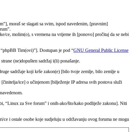
m”], moraš se slagati sa svim, ispod navedenim, [pravnim]
orum”.
e/ce, molim(o), s vremena na vrijeme ih [ponovo] pročitaj da se nebi
, “phpBB Tim(ovi)”]. Dostupan je pod “
GNU General Public License
trane (ne)dopušten sadržaj i(li) ponašanje.
druge sadržaje koji krše zakon(e) [bilo tvoje zemlje, bilo zemlje u
[činitelja/ice] o učinjenom [bilježenje IP adresa svih postova služi
ra navedenom.
tebi, “Linux za Sve forum” i onih-ako/što/kako podliježe zakonu]. Niti
ori/ce i ostale osobe koje sudjeluju u održavanju ovog foruma ne mogu