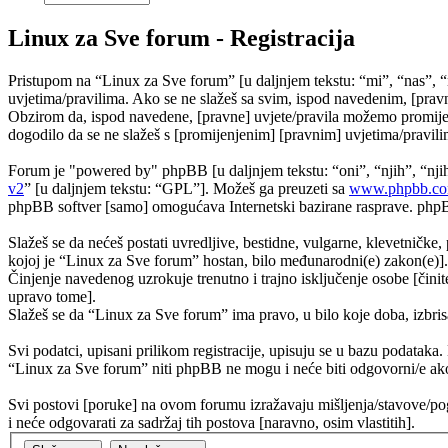
Linux za Sve forum - Registracija
Pristupom na “Linux za Sve forum” [u daljnjem tekstu: “mi”, “nas”, “
uvjetima/pravilima. Ako se ne slažeš sa svim, ispod navedenim, [pravn
Obzirom da, ispod navedene, [pravne] uvjete/pravila možemo promijeni
dogodilo da se ne slažeš s [promijenjenim] [pravnim] uvjetima/pravilim
Forum je "powered by" phpBB [u daljnjem tekstu: “oni”, “njih”, “n
v2
” [u daljnjem tekstu: “GPL”]. Možeš ga preuzeti sa
www.phpbb.c
phpBB softver [samo] omogućava Internetski bazirane rasprave. phpBB 
Slažeš se da nećeš postati uvredljive, bestidne, vulgarne, klevetničke, 
kojoj je “Linux za Sve forum” hostan, bilo međunarodni(e) zakon(e)].
Činjenje navedenog uzrokuje trenutno i trajno isključenje osobe [činite
upravo tome].
Slažeš se da “Linux za Sve forum” ima pravo, u bilo koje doba, izbris
Svi podatci, upisani prilikom registracije, upisuju se u bazu podataka.
“Linux za Sve forum” niti phpBB ne mogu i neće biti odgovorni/e ako
Svi postovi [poruke] na ovom forumu izražavaju mišljenja/stavove/pog
i neće odgovarati za sadržaj tih postova [naravno, osim vlastitih].