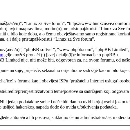
naš(a/e/i/u)”, “Linux za Sve forum”, “https://www.linuxzasve.com/foru
im] uvjetima/pravilima, molim(o), ne pristupaj/koristi “Linux za Sve f
ti u bilo koje doba, a o čemu obavještavamo samo registrirane korisnik
a, a i dalje pristupaš/koristiš “Linux za Sve forum”.
jihov(a/e/i/u)”, “phpBB softver”, “www.phpbb.com”, “phpBB Limited”
om
gdje možeš pronaći (i) [sve] detaljn(ij)e informacije o phpBBu.
Limited nije, niti može biti, odgovoran za, na ovom forumu, od naše s
pune mržnje, prijeteće, seksualno orijentirane sadržaje kao ni bilo koje 
lja/ice] s foruma kao i obavijest ISPu [pružatelju Internet usluga] osobe 
ati/urediti/premjestiti/zatvoriti teme/postove sa sadržajem koji odgova
 Niti jedan podatak ne smije i neće biti dan na uvid ikojoj osobi [osim 
 uslijed hakerskog napada dođe do uvida u/otkrivanja podataka.
lede autora/ica tih postova, sukladno čemu administratori/ce, moderat