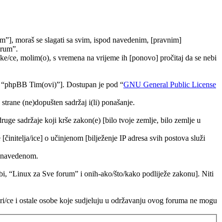
m”], moraš se slagati sa svim, ispod navedenim, [pravnim]
orum”.
e/ce, molim(o), s vremena na vrijeme ih [ponovo] pročitaj da se nebi
, “phpBB Tim(ovi)”]. Dostupan je pod “
GNU General Public License
trane (ne)dopušten sadržaj i(li) ponašanje.
druge sadržaje koji krše zakon(e) [bilo tvoje zemlje, bilo zemlje u
[činitelja/ice] o učinjenom [bilježenje IP adresa svih postova služi
ra navedenom.
tebi, “Linux za Sve forum” i onih-ako/što/kako podliježe zakonu]. Niti
ori/ce i ostale osobe koje sudjeluju u održavanju ovog foruma ne mogu