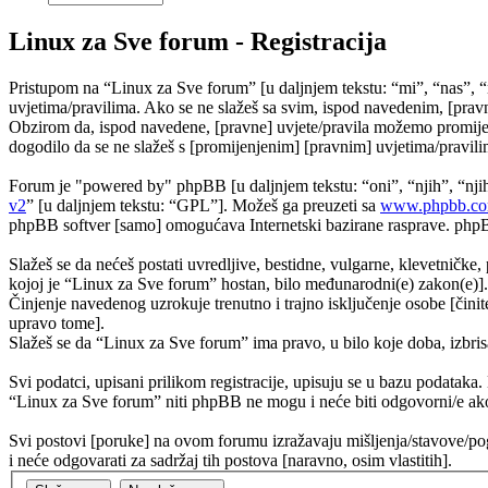
Linux za Sve forum - Registracija
Pristupom na “Linux za Sve forum” [u daljnjem tekstu: “mi”, “nas”, “
uvjetima/pravilima. Ako se ne slažeš sa svim, ispod navedenim, [pravn
Obzirom da, ispod navedene, [pravne] uvjete/pravila možemo promijeni
dogodilo da se ne slažeš s [promijenjenim] [pravnim] uvjetima/pravilim
Forum je "powered by" phpBB [u daljnjem tekstu: “oni”, “njih”, “n
v2
” [u daljnjem tekstu: “GPL”]. Možeš ga preuzeti sa
www.phpbb.c
phpBB softver [samo] omogućava Internetski bazirane rasprave. phpBB 
Slažeš se da nećeš postati uvredljive, bestidne, vulgarne, klevetničke, 
kojoj je “Linux za Sve forum” hostan, bilo međunarodni(e) zakon(e)].
Činjenje navedenog uzrokuje trenutno i trajno isključenje osobe [činite
upravo tome].
Slažeš se da “Linux za Sve forum” ima pravo, u bilo koje doba, izbris
Svi podatci, upisani prilikom registracije, upisuju se u bazu podataka.
“Linux za Sve forum” niti phpBB ne mogu i neće biti odgovorni/e ako
Svi postovi [poruke] na ovom forumu izražavaju mišljenja/stavove/pog
i neće odgovarati za sadržaj tih postova [naravno, osim vlastitih].