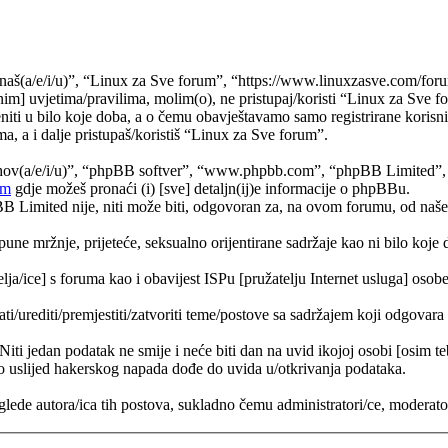
naš(a/e/i/u)”, “Linux za Sve forum”, “https://www.linuxzasve.com/foru
im] uvjetima/pravilima, molim(o), ne pristupaj/koristi “Linux za Sve f
ti u bilo koje doba, a o čemu obavještavamo samo registrirane korisnik
a, a i dalje pristupaš/koristiš “Linux za Sve forum”.
jihov(a/e/i/u)”, “phpBB softver”, “www.phpbb.com”, “phpBB Limited”
om
gdje možeš pronaći (i) [sve] detaljn(ij)e informacije o phpBBu.
Limited nije, niti može biti, odgovoran za, na ovom forumu, od naše s
pune mržnje, prijeteće, seksualno orijentirane sadržaje kao ni bilo koje 
lja/ice] s foruma kao i obavijest ISPu [pružatelju Internet usluga] osobe 
ati/urediti/premjestiti/zatvoriti teme/postove sa sadržajem koji odgova
 Niti jedan podatak ne smije i neće biti dan na uvid ikojoj osobi [osim 
 uslijed hakerskog napada dođe do uvida u/otkrivanja podataka.
lede autora/ica tih postova, sukladno čemu administratori/ce, moderat