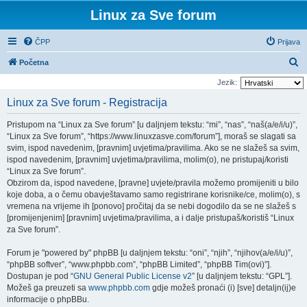
Linux za Sve forum
ČPP
Prijava
P
Početna
r
Jezik:
e
Linux za Sve forum - Registracija
t
Pristupom na “Linux za Sve forum” [u daljnjem tekstu: “mi”, “nas”, “naš(a/e/i/u)”,
r
“Linux za Sve forum”, “https://www.linuxzasve.com/forum”], moraš se slagati sa
a
svim, ispod navedenim, [pravnim] uvjetima/pravilima. Ako se ne slažeš sa svim,
ispod navedenim, [pravnim] uvjetima/pravilima, molim(o), ne pristupaj/koristi
ž
“Linux za Sve forum”.
n
Obzirom da, ispod navedene, [pravne] uvjete/pravila možemo promijeniti u bilo
i
koje doba, a o čemu obavještavamo samo registrirane korisnike/ce, molim(o), s
vremena na vrijeme ih [ponovo] pročitaj da se nebi dogodilo da se ne slažeš s
k
[promijenjenim] [pravnim] uvjetima/pravilima, a i dalje pristupaš/koristiš “Linux
za Sve forum”.
Forum je "powered by" phpBB [u daljnjem tekstu: “oni”, “njih”, “njihov(a/e/i/u)”,
“phpBB softver”, “www.phpbb.com”, “phpBB Limited”, “phpBB Tim(ovi)”].
Dostupan je pod “
GNU General Public License v2
” [u daljnjem tekstu: “GPL”].
Možeš ga preuzeti sa
www.phpbb.com
gdje možeš pronaći (i) [sve] detaljn(ij)e
informacije o phpBBu.