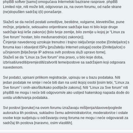
phpBB softver [samo] omogućava Internetski bazirane rasprave. phpBB
Limited nije, niti može biti, odgovoran za, na ovom forumu, od naše strane
(ne)dopušten sadržaj i(li) ponašanje.
Slažeš se da nećeš postati uvredljive, bestidne, vulgarne, klevetničke, pune
mržnje, prijeteće, seksualno orijentirane sadržaje kao ni bilo koje druge
sadržaje koji krše zakon(e) [bilo tvoje zemlje, bilo zemlje u kojoj je “Linux za
Sve forum” hostan, bilo međunarodni(e) zakon(e)].
Činjenje navedenog uzrokuje trenutno i trajno isključenje osobe [činitelja/ice] s
foruma kao i obavijest ISPu [pružatelju Internet usluga] osobe [činitelja/ice] o
učinjenom [bilježenje IP adresa svih postova služi upravo tome].
Slažeš se da “Linux za Sve forum” ima pravo, u bilo koje doba,
izbrisati/urediti/premjestiti/zatvoriti teme/postove sa sadržajem koji odgovara
navedenom.
Svi podatci, upisani prilikom registracije, upisuju se u bazu podataka. Niti
jedan podatak ne smije i neće biti dan na uvid ikojoj osobi [osim tebi, “Linux za
Sve forum” i onih-ako/što/kako podliježe zakonu]. Niti “Linux za Sve forum” niti
phpBB ne mogu i neće biti odgovorni/e ako uslijed hakerskog napada dođe do
uvida u/otkrivanja podataka.
Svi postovi [poruke] na ovom forumu izražavaju mišljenja/stavove/poglede
autora/ica tih postova, sukladno čemu administratori/ce, moderatori/ce i ostale
osobe koje sudjeluju u održavanju ovog foruma ne mogu i neće odgovarati za
sadržaj tih postova [naravno, osim vlastitih].