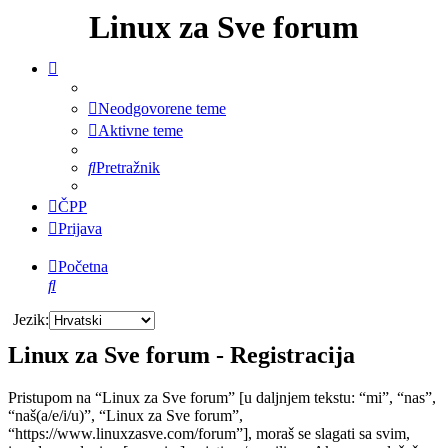
Linux za Sve forum
Neodgovorene teme
Aktivne teme
Pretražnik
ČPP
Prijava
Početna
Pretražnik
Jezik:
Linux za Sve forum - Registracija
Pristupom na “Linux za Sve forum” [u daljnjem tekstu: “mi”, “nas”,
“naš(a/e/i/u)”, “Linux za Sve forum”,
“https://www.linuxzasve.com/forum”], moraš se slagati sa svim,