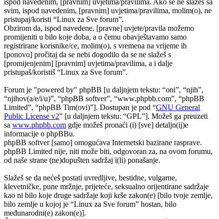
ispod navedenim, [pravnim] uvjetima/pravilima. Ako se ne slažeš sa
svim, ispod navedenim, [pravnim] uvjetima/pravilima, molim(o), ne
pristupaj/koristi “Linux za Sve forum”.
Obzirom da, ispod navedene, [pravne] uvjete/pravila možemo
promijeniti u bilo koje doba, a o čemu obavještavamo samo
registrirane korisnike/ce, molim(o), s vremena na vrijeme ih
[ponovo] pročitaj da se nebi dogodilo da se ne slažeš s
[promijenjenim] [pravnim] uvjetima/pravilima, a i dalje
pristupaš/koristiš “Linux za Sve forum”.
Forum je "powered by" phpBB [u daljnjem tekstu: “oni”, “njih”,
“njihov(a/e/i/u)”, “phpBB softver”, “www.phpbb.com”, “phpBB
Limited”, “phpBB Tim(ovi)”]. Dostupan je pod “
GNU General
Public License v2
” [u daljnjem tekstu: “GPL”]. Možeš ga preuzeti
sa
www.phpbb.com
gdje možeš pronaći (i) [sve] detaljn(ij)e
informacije o phpBBu.
phpBB softver [samo] omogućava Internetski bazirane rasprave.
phpBB Limited nije, niti može biti, odgovoran za, na ovom forumu,
od naše strane (ne)dopušten sadržaj i(li) ponašanje.
Slažeš se da nećeš postati uvredljive, bestidne, vulgarne,
klevetničke, pune mržnje, prijeteće, seksualno orijentirane sadržaje
kao ni bilo koje druge sadržaje koji krše zakon(e) [bilo tvoje zemlje,
bilo zemlje u kojoj je “Linux za Sve forum” hostan, bilo
međunarodni(e) zakon(e)].