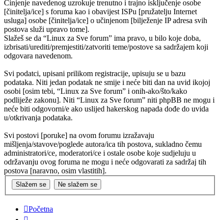
Činjenje navedenog uzrokuje trenutno i trajno isključenje osobe
[činitelja/ice] s foruma kao i obavijest ISPu [pružatelju Internet
usluga] osobe [činitelja/ice] o učinjenom [bilježenje IP adresa svih
postova služi upravo tome].
Slažeš se da “Linux za Sve forum” ima pravo, u bilo koje doba,
izbrisati/urediti/premjestiti/zatvoriti teme/postove sa sadržajem koji
odgovara navedenom.
Svi podatci, upisani prilikom registracije, upisuju se u bazu
podataka. Niti jedan podatak ne smije i neće biti dan na uvid ikojoj
osobi [osim tebi, “Linux za Sve forum” i onih-ako/što/kako
podliježe zakonu]. Niti “Linux za Sve forum” niti phpBB ne mogu i
neće biti odgovorni/e ako uslijed hakerskog napada dođe do uvida
u/otkrivanja podataka.
Svi postovi [poruke] na ovom forumu izražavaju
mišljenja/stavove/poglede autora/ica tih postova, sukladno čemu
administratori/ce, moderatori/ce i ostale osobe koje sudjeluju u
održavanju ovog foruma ne mogu i neće odgovarati za sadržaj tih
postova [naravno, osim vlastitih].
Početna