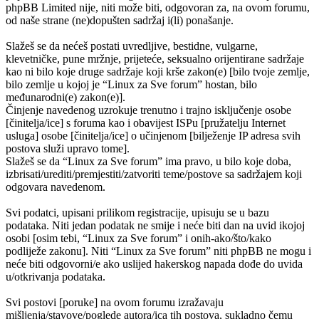
phpBB Limited nije, niti može biti, odgovoran za, na ovom forumu,
od naše strane (ne)dopušten sadržaj i(li) ponašanje.
Slažeš se da nećeš postati uvredljive, bestidne, vulgarne,
klevetničke, pune mržnje, prijeteće, seksualno orijentirane sadržaje
kao ni bilo koje druge sadržaje koji krše zakon(e) [bilo tvoje zemlje,
bilo zemlje u kojoj je “Linux za Sve forum” hostan, bilo
međunarodni(e) zakon(e)].
Činjenje navedenog uzrokuje trenutno i trajno isključenje osobe
[činitelja/ice] s foruma kao i obavijest ISPu [pružatelju Internet
usluga] osobe [činitelja/ice] o učinjenom [bilježenje IP adresa svih
postova služi upravo tome].
Slažeš se da “Linux za Sve forum” ima pravo, u bilo koje doba,
izbrisati/urediti/premjestiti/zatvoriti teme/postove sa sadržajem koji
odgovara navedenom.
Svi podatci, upisani prilikom registracije, upisuju se u bazu
podataka. Niti jedan podatak ne smije i neće biti dan na uvid ikojoj
osobi [osim tebi, “Linux za Sve forum” i onih-ako/što/kako
podliježe zakonu]. Niti “Linux za Sve forum” niti phpBB ne mogu i
neće biti odgovorni/e ako uslijed hakerskog napada dođe do uvida
u/otkrivanja podataka.
Svi postovi [poruke] na ovom forumu izražavaju
mišljenja/stavove/poglede autora/ica tih postova, sukladno čemu