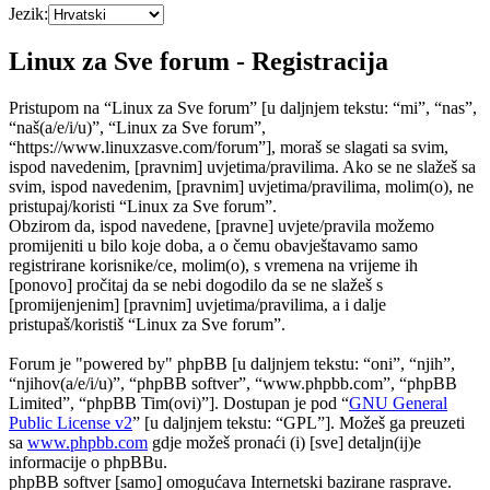
Jezik:
Linux za Sve forum - Registracija
Pristupom na “Linux za Sve forum” [u daljnjem tekstu: “mi”, “nas”,
“naš(a/e/i/u)”, “Linux za Sve forum”,
“https://www.linuxzasve.com/forum”], moraš se slagati sa svim,
ispod navedenim, [pravnim] uvjetima/pravilima. Ako se ne slažeš sa
svim, ispod navedenim, [pravnim] uvjetima/pravilima, molim(o), ne
pristupaj/koristi “Linux za Sve forum”.
Obzirom da, ispod navedene, [pravne] uvjete/pravila možemo
promijeniti u bilo koje doba, a o čemu obavještavamo samo
registrirane korisnike/ce, molim(o), s vremena na vrijeme ih
[ponovo] pročitaj da se nebi dogodilo da se ne slažeš s
[promijenjenim] [pravnim] uvjetima/pravilima, a i dalje
pristupaš/koristiš “Linux za Sve forum”.
Forum je "powered by" phpBB [u daljnjem tekstu: “oni”, “njih”,
“njihov(a/e/i/u)”, “phpBB softver”, “www.phpbb.com”, “phpBB
Limited”, “phpBB Tim(ovi)”]. Dostupan je pod “
GNU General
Public License v2
” [u daljnjem tekstu: “GPL”]. Možeš ga preuzeti
sa
www.phpbb.com
gdje možeš pronaći (i) [sve] detaljn(ij)e
informacije o phpBBu.
phpBB softver [samo] omogućava Internetski bazirane rasprave.