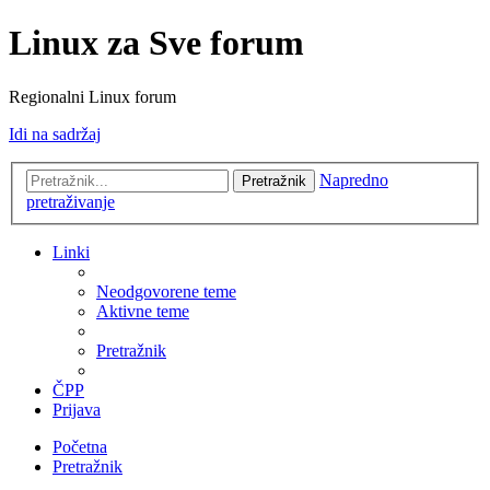
Linux za Sve forum
Regionalni Linux forum
Idi na sadržaj
Napredno
Pretražnik
pretraživanje
Linki
Neodgovorene teme
Aktivne teme
Pretražnik
ČPP
Prijava
Početna
Pretražnik