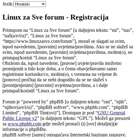
Jezik:
Linux za Sve forum - Registracija
Pristupom na “Linux za Sve forum” [u daljnjem tekstu: “mi”, “nas”,
“naš(a/e/i/u)”, “Linux za Sve forum”,
“https://www.linuxzasve.com/forum”], moraš se slagati sa svim,
ispod navedenim, [pravnim] uvjetima/pravilima. Ako se ne slažeš sa
svim, ispod navedenim, [pravnim] uvjetima/pravilima, molim(o), ne
pristupaj/koristi “Linux za Sve forum”.
Obzirom da, ispod navedene, [pravne] uvjete/pravila možemo
promijeniti u bilo koje doba, a o čemu obavještavamo samo
registrirane korisnike/ce, molim(o), s vremena na vrijeme ih
[ponovo] pročitaj da se nebi dogodilo da se ne slažeš s
[promijenjenim] [pravnim] uvjetima/pravilima, a i dalje
pristupaš/koristiš “Linux za Sve forum”.
Forum je "powered by" phpBB [u daljnjem tekstu: “oni”, “njih”,
“njihov(a/e/i/u)”, “phpBB softver”, “www.phpbb.com”, “phpBB
Limited”, “phpBB Tim(ovi)”]. Dostupan je pod “
GNU General
Public License v2
” [u daljnjem tekstu: “GPL”]. Možeš ga preuzeti
sa
www.phpbb.com
gdje možeš pronaći (i) [sve] detaljn(ij)e
informacije o phpBBu.
phpBB softver [samo] omogućava Internetski bazirane rasprave.