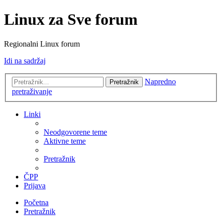
Linux za Sve forum
Regionalni Linux forum
Idi na sadržaj
Napredno
Pretražnik
pretraživanje
Linki
Neodgovorene teme
Aktivne teme
Pretražnik
ČPP
Prijava
Početna
Pretražnik