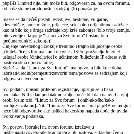
phpBB Limited nije, niti može biti, odgovoran za, na ovom forumu,
od naše strane (ne)dopušten sadržaj i(li) ponašanje.
Slažeš se da nećeš postati uvredljive, bestidne, vulgarne,
klevetničke, pune mržnje, prijeteće, seksualno orijentirane sadržaje
kao ni bilo koje druge sadržaje koji krše zakon(e) [bilo tvoje zemlje,
bilo zemlje u kojoj je “Linux za Sve forum” hostan, bilo
međunarodni(e) zakon(e)].
Činjenje navedenog uzrokuje trenutno i trajno isključenje osobe
[činitelja/ice] s foruma kao i obavijest ISPu [pružatelju Internet
usluga] osobe [činitelja/ice] o učinjenom [bilježenje IP adresa svih
postova služi upravo tome].
Slažeš se da “Linux za Sve forum” ima pravo, u bilo koje doba,
izbrisati/urediti/premjestiti/zatvoriti teme/postove sa sadržajem koji
odgovara navedenom.
Svi podatci, upisani prilikom registracije, upisuju se u bazu
podataka. Niti jedan podatak ne smije i neće biti dan na uvid ikojoj
osobi [osim tebi, “Linux za Sve forum” i onih-ako/što/kako
podliježe zakonu]. Niti “Linux za Sve forum” niti phpBB ne mogu i
neće biti odgovorni/e ako uslijed hakerskog napada dođe do uvida
u/otkrivanja podataka.
Svi postovi [poruke] na ovom forumu izražavaju
mišljenja/stavove/poglede autora/ica tih postova, sukladno čemu