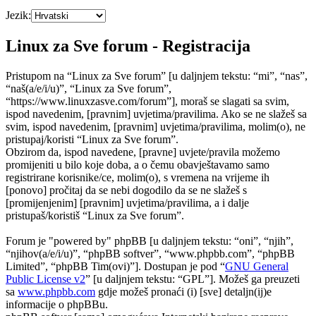
Jezik:
Linux za Sve forum - Registracija
Pristupom na “Linux za Sve forum” [u daljnjem tekstu: “mi”, “nas”,
“naš(a/e/i/u)”, “Linux za Sve forum”,
“https://www.linuxzasve.com/forum”], moraš se slagati sa svim,
ispod navedenim, [pravnim] uvjetima/pravilima. Ako se ne slažeš sa
svim, ispod navedenim, [pravnim] uvjetima/pravilima, molim(o), ne
pristupaj/koristi “Linux za Sve forum”.
Obzirom da, ispod navedene, [pravne] uvjete/pravila možemo
promijeniti u bilo koje doba, a o čemu obavještavamo samo
registrirane korisnike/ce, molim(o), s vremena na vrijeme ih
[ponovo] pročitaj da se nebi dogodilo da se ne slažeš s
[promijenjenim] [pravnim] uvjetima/pravilima, a i dalje
pristupaš/koristiš “Linux za Sve forum”.
Forum je "powered by" phpBB [u daljnjem tekstu: “oni”, “njih”,
“njihov(a/e/i/u)”, “phpBB softver”, “www.phpbb.com”, “phpBB
Limited”, “phpBB Tim(ovi)”]. Dostupan je pod “
GNU General
Public License v2
” [u daljnjem tekstu: “GPL”]. Možeš ga preuzeti
sa
www.phpbb.com
gdje možeš pronaći (i) [sve] detaljn(ij)e
informacije o phpBBu.