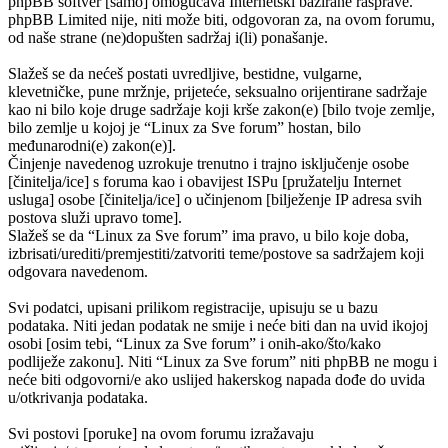
phpBB softver [samo] omogućava Internetski bazirane rasprave.
phpBB Limited nije, niti može biti, odgovoran za, na ovom forumu,
od naše strane (ne)dopušten sadržaj i(li) ponašanje.
Slažeš se da nećeš postati uvredljive, bestidne, vulgarne,
klevetničke, pune mržnje, prijeteće, seksualno orijentirane sadržaje
kao ni bilo koje druge sadržaje koji krše zakon(e) [bilo tvoje zemlje,
bilo zemlje u kojoj je “Linux za Sve forum” hostan, bilo
međunarodni(e) zakon(e)].
Činjenje navedenog uzrokuje trenutno i trajno isključenje osobe
[činitelja/ice] s foruma kao i obavijest ISPu [pružatelju Internet
usluga] osobe [činitelja/ice] o učinjenom [bilježenje IP adresa svih
postova služi upravo tome].
Slažeš se da “Linux za Sve forum” ima pravo, u bilo koje doba,
izbrisati/urediti/premjestiti/zatvoriti teme/postove sa sadržajem koji
odgovara navedenom.
Svi podatci, upisani prilikom registracije, upisuju se u bazu
podataka. Niti jedan podatak ne smije i neće biti dan na uvid ikojoj
osobi [osim tebi, “Linux za Sve forum” i onih-ako/što/kako
podliježe zakonu]. Niti “Linux za Sve forum” niti phpBB ne mogu i
neće biti odgovorni/e ako uslijed hakerskog napada dođe do uvida
u/otkrivanja podataka.
Svi postovi [poruke] na ovom forumu izražavaju