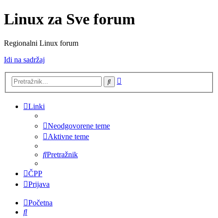
Linux za Sve forum
Regionalni Linux forum
Idi na sadržaj
Napredno
Pretražnik
pretraživanje
Linki
Neodgovorene teme
Aktivne teme
Pretražnik
ČPP
Prijava
Početna
Pretražnik