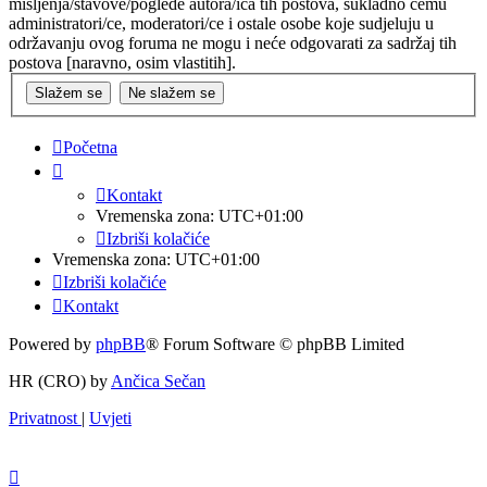
mišljenja/stavove/poglede autora/ica tih postova, sukladno čemu
administratori/ce, moderatori/ce i ostale osobe koje sudjeluju u
održavanju ovog foruma ne mogu i neće odgovarati za sadržaj tih
postova [naravno, osim vlastitih].
Početna
Kontakt
Vremenska zona:
UTC+01:00
Izbriši kolačiće
Vremenska zona:
UTC+01:00
Izbriši kolačiće
Kontakt
Powered by
phpBB
® Forum Software © phpBB Limited
HR (CRO) by
Ančica Sečan
Privatnost
|
Uvjeti