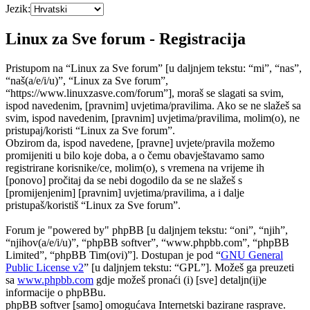
Jezik:
Linux za Sve forum - Registracija
Pristupom na “Linux za Sve forum” [u daljnjem tekstu: “mi”, “nas”,
“naš(a/e/i/u)”, “Linux za Sve forum”,
“https://www.linuxzasve.com/forum”], moraš se slagati sa svim,
ispod navedenim, [pravnim] uvjetima/pravilima. Ako se ne slažeš sa
svim, ispod navedenim, [pravnim] uvjetima/pravilima, molim(o), ne
pristupaj/koristi “Linux za Sve forum”.
Obzirom da, ispod navedene, [pravne] uvjete/pravila možemo
promijeniti u bilo koje doba, a o čemu obavještavamo samo
registrirane korisnike/ce, molim(o), s vremena na vrijeme ih
[ponovo] pročitaj da se nebi dogodilo da se ne slažeš s
[promijenjenim] [pravnim] uvjetima/pravilima, a i dalje
pristupaš/koristiš “Linux za Sve forum”.
Forum je "powered by" phpBB [u daljnjem tekstu: “oni”, “njih”,
“njihov(a/e/i/u)”, “phpBB softver”, “www.phpbb.com”, “phpBB
Limited”, “phpBB Tim(ovi)”]. Dostupan je pod “
GNU General
Public License v2
” [u daljnjem tekstu: “GPL”]. Možeš ga preuzeti
sa
www.phpbb.com
gdje možeš pronaći (i) [sve] detaljn(ij)e
informacije o phpBBu.
phpBB softver [samo] omogućava Internetski bazirane rasprave.