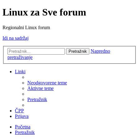
Linux za Sve forum
Regionalni Linux forum
Idi na sadržaj
Napredno
Pretražnik
pretraživanje
Linki
Neodgovorene teme
Aktivne teme
Pretražnik
ČPP
Prijava
Početna
Pretražnik