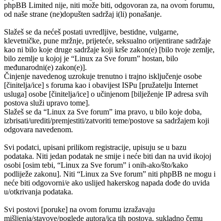
phpBB Limited nije, niti može biti, odgovoran za, na ovom forumu,
od naše strane (ne)dopušten sadržaj i(li) ponašanje.
Slažeš se da nećeš postati uvredljive, bestidne, vulgarne,
klevetničke, pune mržnje, prijeteće, seksualno orijentirane sadržaje
kao ni bilo koje druge sadržaje koji krše zakon(e) [bilo tvoje zemlje,
bilo zemlje u kojoj je “Linux za Sve forum” hostan, bilo
međunarodni(e) zakon(e)].
Činjenje navedenog uzrokuje trenutno i trajno isključenje osobe
[činitelja/ice] s foruma kao i obavijest ISPu [pružatelju Internet
usluga] osobe [činitelja/ice] o učinjenom [bilježenje IP adresa svih
postova služi upravo tome].
Slažeš se da “Linux za Sve forum” ima pravo, u bilo koje doba,
izbrisati/urediti/premjestiti/zatvoriti teme/postove sa sadržajem koji
odgovara navedenom.
Svi podatci, upisani prilikom registracije, upisuju se u bazu
podataka. Niti jedan podatak ne smije i neće biti dan na uvid ikojoj
osobi [osim tebi, “Linux za Sve forum” i onih-ako/što/kako
podliježe zakonu]. Niti “Linux za Sve forum” niti phpBB ne mogu i
neće biti odgovorni/e ako uslijed hakerskog napada dođe do uvida
u/otkrivanja podataka.
Svi postovi [poruke] na ovom forumu izražavaju
mišljenja/stavove/poglede autora/ica tih postova, sukladno čemu