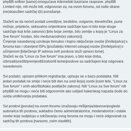
phpBB softver [samo] omogućava Internetski bazirane rasprave. phpBB
Limited nije, niti može biti, odgovoran za, na ovom forumu, od naše strane
(ne)dopušten sadržaj i(li) ponašanje.
Slažeš se da nećeš postati uvredljive, bestidne, vulgarne, klevetničke, pune
mržnje, prijeteće, seksualno orijentirane sadržaje kao ni bilo koje druge
sadržaje koji krše zakon(e) [bilo tvoje zemlje, bilo zemlje u kojoj je “Linux za
Sve forum” hostan, bilo međunarodni(e) zakon(e)].
Činjenje navedenog uzrokuje trenutno i trajno isključenje osobe [činitelja/ice] s
foruma kao i obavijest ISPu [pružatelju Internet usluga] osobe [činitelja/ice] o
učinjenom [bilježenje IP adresa svih postova služi upravo tome].
Slažeš se da “Linux za Sve forum” ima pravo, u bilo koje doba,
izbrisati/urediti/premjestiti/zatvoriti teme/postove sa sadržajem koji odgovara
navedenom.
Svi podatci, upisani prilikom registracije, upisuju se u bazu podataka. Niti
jedan podatak ne smije i neće biti dan na uvid ikojoj osobi [osim tebi, “Linux za
Sve forum” i onih-ako/što/kako podliježe zakonu]. Niti “Linux za Sve forum” niti
phpBB ne mogu i neće biti odgovorni/e ako uslijed hakerskog napada dođe do
uvida u/otkrivanja podataka.
Svi postovi [poruke] na ovom forumu izražavaju mišljenja/stavove/poglede
autora/ica tih postova, sukladno čemu administratori/ce, moderatori/ce i ostale
osobe koje sudjeluju u održavanju ovog foruma ne mogu i neće odgovarati za
sadržaj tih postova [naravno, osim vlastitih].