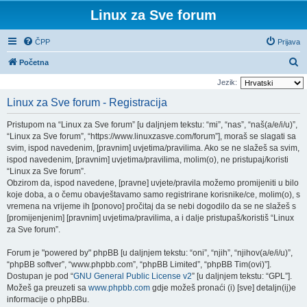
Linux za Sve forum
ČPP
Prijava
P
Početna
r
Jezik:
e
Linux za Sve forum - Registracija
t
Pristupom na “Linux za Sve forum” [u daljnjem tekstu: “mi”, “nas”, “naš(a/e/i/u)”,
r
“Linux za Sve forum”, “https://www.linuxzasve.com/forum”], moraš se slagati sa
a
svim, ispod navedenim, [pravnim] uvjetima/pravilima. Ako se ne slažeš sa svim,
ispod navedenim, [pravnim] uvjetima/pravilima, molim(o), ne pristupaj/koristi
ž
“Linux za Sve forum”.
n
Obzirom da, ispod navedene, [pravne] uvjete/pravila možemo promijeniti u bilo
i
koje doba, a o čemu obavještavamo samo registrirane korisnike/ce, molim(o), s
vremena na vrijeme ih [ponovo] pročitaj da se nebi dogodilo da se ne slažeš s
k
[promijenjenim] [pravnim] uvjetima/pravilima, a i dalje pristupaš/koristiš “Linux
za Sve forum”.
Forum je "powered by" phpBB [u daljnjem tekstu: “oni”, “njih”, “njihov(a/e/i/u)”,
“phpBB softver”, “www.phpbb.com”, “phpBB Limited”, “phpBB Tim(ovi)”].
Dostupan je pod “
GNU General Public License v2
” [u daljnjem tekstu: “GPL”].
Možeš ga preuzeti sa
www.phpbb.com
gdje možeš pronaći (i) [sve] detaljn(ij)e
informacije o phpBBu.