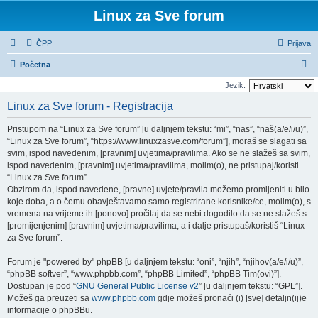
Linux za Sve forum
ČPP
Prijava
P
Početna
r
Jezik:
e
Linux za Sve forum - Registracija
t
Pristupom na “Linux za Sve forum” [u daljnjem tekstu: “mi”, “nas”, “naš(a/e/i/u)”,
r
“Linux za Sve forum”, “https://www.linuxzasve.com/forum”], moraš se slagati sa
a
svim, ispod navedenim, [pravnim] uvjetima/pravilima. Ako se ne slažeš sa svim,
ispod navedenim, [pravnim] uvjetima/pravilima, molim(o), ne pristupaj/koristi
ž
“Linux za Sve forum”.
n
Obzirom da, ispod navedene, [pravne] uvjete/pravila možemo promijeniti u bilo
i
koje doba, a o čemu obavještavamo samo registrirane korisnike/ce, molim(o), s
vremena na vrijeme ih [ponovo] pročitaj da se nebi dogodilo da se ne slažeš s
k
[promijenjenim] [pravnim] uvjetima/pravilima, a i dalje pristupaš/koristiš “Linux
za Sve forum”.
Forum je "powered by" phpBB [u daljnjem tekstu: “oni”, “njih”, “njihov(a/e/i/u)”,
“phpBB softver”, “www.phpbb.com”, “phpBB Limited”, “phpBB Tim(ovi)”].
Dostupan je pod “
GNU General Public License v2
” [u daljnjem tekstu: “GPL”].
Možeš ga preuzeti sa
www.phpbb.com
gdje možeš pronaći (i) [sve] detaljn(ij)e
informacije o phpBBu.