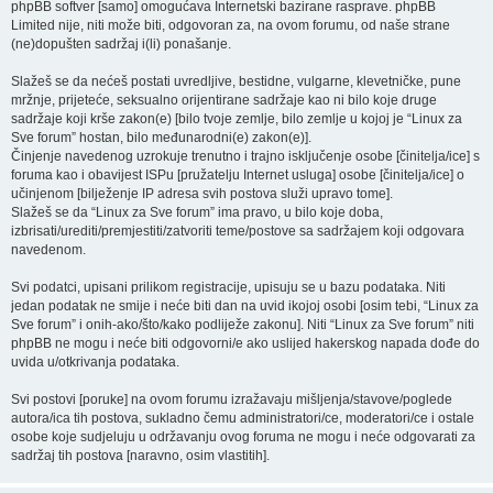
phpBB softver [samo] omogućava Internetski bazirane rasprave. phpBB
Limited nije, niti može biti, odgovoran za, na ovom forumu, od naše strane
(ne)dopušten sadržaj i(li) ponašanje.
Slažeš se da nećeš postati uvredljive, bestidne, vulgarne, klevetničke, pune
mržnje, prijeteće, seksualno orijentirane sadržaje kao ni bilo koje druge
sadržaje koji krše zakon(e) [bilo tvoje zemlje, bilo zemlje u kojoj je “Linux za
Sve forum” hostan, bilo međunarodni(e) zakon(e)].
Činjenje navedenog uzrokuje trenutno i trajno isključenje osobe [činitelja/ice] s
foruma kao i obavijest ISPu [pružatelju Internet usluga] osobe [činitelja/ice] o
učinjenom [bilježenje IP adresa svih postova služi upravo tome].
Slažeš se da “Linux za Sve forum” ima pravo, u bilo koje doba,
izbrisati/urediti/premjestiti/zatvoriti teme/postove sa sadržajem koji odgovara
navedenom.
Svi podatci, upisani prilikom registracije, upisuju se u bazu podataka. Niti
jedan podatak ne smije i neće biti dan na uvid ikojoj osobi [osim tebi, “Linux za
Sve forum” i onih-ako/što/kako podliježe zakonu]. Niti “Linux za Sve forum” niti
phpBB ne mogu i neće biti odgovorni/e ako uslijed hakerskog napada dođe do
uvida u/otkrivanja podataka.
Svi postovi [poruke] na ovom forumu izražavaju mišljenja/stavove/poglede
autora/ica tih postova, sukladno čemu administratori/ce, moderatori/ce i ostale
osobe koje sudjeluju u održavanju ovog foruma ne mogu i neće odgovarati za
sadržaj tih postova [naravno, osim vlastitih].