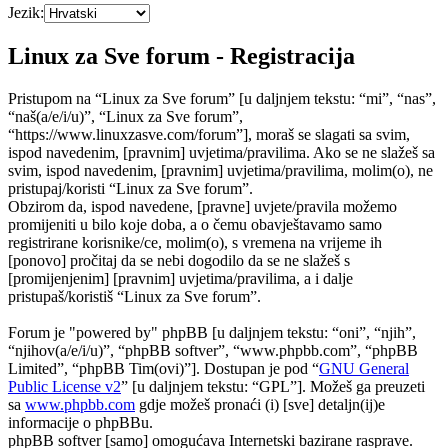
Jezik:
Linux za Sve forum - Registracija
Pristupom na “Linux za Sve forum” [u daljnjem tekstu: “mi”, “nas”,
“naš(a/e/i/u)”, “Linux za Sve forum”,
“https://www.linuxzasve.com/forum”], moraš se slagati sa svim,
ispod navedenim, [pravnim] uvjetima/pravilima. Ako se ne slažeš sa
svim, ispod navedenim, [pravnim] uvjetima/pravilima, molim(o), ne
pristupaj/koristi “Linux za Sve forum”.
Obzirom da, ispod navedene, [pravne] uvjete/pravila možemo
promijeniti u bilo koje doba, a o čemu obavještavamo samo
registrirane korisnike/ce, molim(o), s vremena na vrijeme ih
[ponovo] pročitaj da se nebi dogodilo da se ne slažeš s
[promijenjenim] [pravnim] uvjetima/pravilima, a i dalje
pristupaš/koristiš “Linux za Sve forum”.
Forum je "powered by" phpBB [u daljnjem tekstu: “oni”, “njih”,
“njihov(a/e/i/u)”, “phpBB softver”, “www.phpbb.com”, “phpBB
Limited”, “phpBB Tim(ovi)”]. Dostupan je pod “
GNU General
Public License v2
” [u daljnjem tekstu: “GPL”]. Možeš ga preuzeti
sa
www.phpbb.com
gdje možeš pronaći (i) [sve] detaljn(ij)e
informacije o phpBBu.
phpBB softver [samo] omogućava Internetski bazirane rasprave.