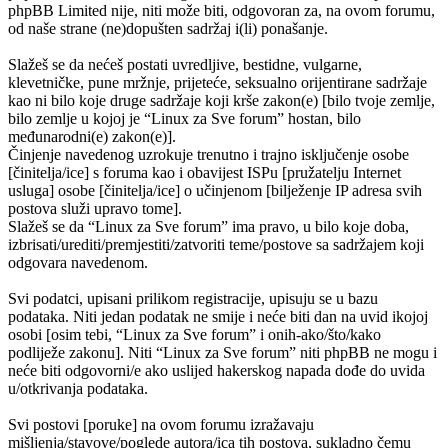
phpBB Limited nije, niti može biti, odgovoran za, na ovom forumu,
od naše strane (ne)dopušten sadržaj i(li) ponašanje.
Slažeš se da nećeš postati uvredljive, bestidne, vulgarne,
klevetničke, pune mržnje, prijeteće, seksualno orijentirane sadržaje
kao ni bilo koje druge sadržaje koji krše zakon(e) [bilo tvoje zemlje,
bilo zemlje u kojoj je “Linux za Sve forum” hostan, bilo
međunarodni(e) zakon(e)].
Činjenje navedenog uzrokuje trenutno i trajno isključenje osobe
[činitelja/ice] s foruma kao i obavijest ISPu [pružatelju Internet
usluga] osobe [činitelja/ice] o učinjenom [bilježenje IP adresa svih
postova služi upravo tome].
Slažeš se da “Linux za Sve forum” ima pravo, u bilo koje doba,
izbrisati/urediti/premjestiti/zatvoriti teme/postove sa sadržajem koji
odgovara navedenom.
Svi podatci, upisani prilikom registracije, upisuju se u bazu
podataka. Niti jedan podatak ne smije i neće biti dan na uvid ikojoj
osobi [osim tebi, “Linux za Sve forum” i onih-ako/što/kako
podliježe zakonu]. Niti “Linux za Sve forum” niti phpBB ne mogu i
neće biti odgovorni/e ako uslijed hakerskog napada dođe do uvida
u/otkrivanja podataka.
Svi postovi [poruke] na ovom forumu izražavaju
mišljenja/stavove/poglede autora/ica tih postova, sukladno čemu