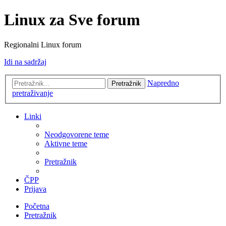
Linux za Sve forum
Regionalni Linux forum
Idi na sadržaj
Napredno
Pretražnik
pretraživanje
Linki
Neodgovorene teme
Aktivne teme
Pretražnik
ČPP
Prijava
Početna
Pretražnik