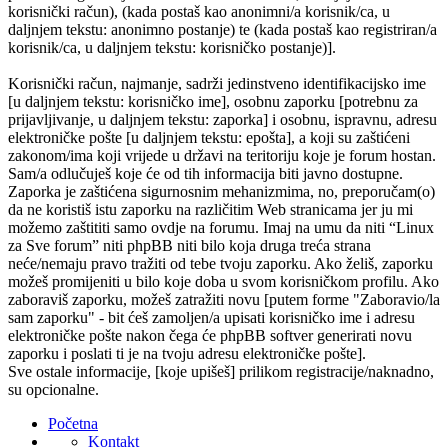
korisnički račun), (kada postaš kao anonimni/a korisnik/ca, u
daljnjem tekstu: anonimno postanje) te (kada postaš kao registriran/a
korisnik/ca, u daljnjem tekstu: korisničko postanje)].
Korisnički račun, najmanje, sadrži jedinstveno identifikacijsko ime
[u daljnjem tekstu: korisničko ime], osobnu zaporku [potrebnu za
prijavljivanje, u daljnjem tekstu: zaporka] i osobnu, ispravnu, adresu
elektroničke pošte [u daljnjem tekstu: epošta], a koji su zaštićeni
zakonom/ima koji vrijede u državi na teritoriju koje je forum hostan.
Sam/a odlučuješ koje će od tih informacija biti javno dostupne.
Zaporka je zaštićena sigurnosnim mehanizmima, no, preporučam(o)
da ne koristiš istu zaporku na različitim Web stranicama jer ju mi
možemo zaštititi samo ovdje na forumu. Imaj na umu da niti “Linux
za Sve forum” niti phpBB niti bilo koja druga treća strana
neće/nemaju pravo tražiti od tebe tvoju zaporku. Ako želiš, zaporku
možeš promijeniti u bilo koje doba u svom korisničkom profilu. Ako
zaboraviš zaporku, možeš zatražiti novu [putem forme "Zaboravio/la
sam zaporku" - bit ćeš zamoljen/a upisati korisničko ime i adresu
elektroničke pošte nakon čega će phpBB softver generirati novu
zaporku i poslati ti je na tvoju adresu elektroničke pošte].
Sve ostale informacije, [koje upišeš] prilikom registracije/naknadno,
su opcionalne.
Početna
Kontakt