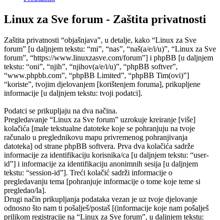
Linux za Sve forum - Zaštita privatnosti
Zaštita privatnosti “objašnjava”, u detalje, kako “Linux za Sve
forum” [u daljnjem tekstu: “mi”, “nas”, “naš(a/e/i/u)”, “Linux za Sve
forum”, “https://www.linuxzasve.com/forum”] i phpBB [u daljnjem
tekstu: “oni”, “njih”, “njihov(a/e/i/u)”, “phpBB softver”,
“www.phpbb.com”, “phpBB Limited”, “phpBB Tim(ovi)”]
“koriste”, tvojim djelovanjem [korištenjem foruma], prikupljene
informacije [u daljnjem tekstu: tvoji podatci].
Podatci se prikupljaju na dva načina.
Pregledavanje “Linux za Sve forum” uzrokuje kreiranje [više]
kolačića [male tekstualne datoteke koje se pohranjuju na tvoje
računalo u preglednikovu mapu privremenog pohranjivanja
datoteka] od strane phpBB softvera. Prva dva kolačića sadrže
informacije za identifikaciju korisnika/ca [u daljnjem tekstu: “user-
id”] i informacije za identifikaciju anonimnih sesija [u daljnjem
tekstu: “session-id”]. Treći kolačić sadrži informacije o
pregledavanju tema [pohranjuje informacije o tome koje teme si
pregledao/la].
Drugi način prikupljanja podataka vezan je uz tvoje djelovanje
odnosno što nam ti pošalješ/postaš [(informacije koje nam pošalješ
prilikom registracije na “Linux za Sve forum”, u daljnjem tekstu: