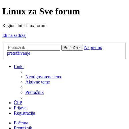
Linux za Sve forum
Regionalni Linux forum
Idi na sadržaj
Napredno
Pretražnik
pretraživanje
Linki
Neodgovorene teme
Aktivne teme
Pretražnik
ČPP
Prijava
Registracija
Početna
Pretražnik