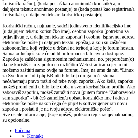
korisnički račun), (kada postaš kao anonimni/a korisnik/ca, u
daljnjem tekstu: anonimno postanje) te (kada postaš kao registriran/a
korisnik/ca, u daljnjem tekstu: korisničko postanje)].
Korisnički račun, najmanje, sadrži jedinstveno identifikacijsko ime
[u daljnjem tekstu: korisničko ime], osobnu zaporku [potrebnu za
prijavljivanje, u daljnjem tekstu: zaporka] i osobnu, ispravnu, adresu
elektroničke pošte [u daljnjem tekstu: epošta], a koji su zaštićeni
zakonom/ima koji vrijede u državi na teritoriju koje je forum hostan.
Sam/a odlučuješ koje će od tih informacija biti javno dostupne.
Zaporka je zaštićena sigurnosnim mehanizmima, no, preporučam(o)
da ne koristiš istu zaporku na različitim Web stranicama jer ju mi
možemo zaštititi samo ovdje na forumu. Imaj na umu da niti “Linux
za Sve forum” niti phpBB niti bilo koja druga treća strana
neće/nemaju pravo tražiti od tebe tvoju zaporku. Ako želiš, zaporku
možeš promijeniti u bilo koje doba u svom korisničkom profilu. Ako
zaboraviš zaporku, možeš zatražiti novu [putem forme "Zaboravio/la
sam zaporku" - bit ćeš zamoljen/a upisati korisničko ime i adresu
elektroničke pošte nakon čega će phpBB softver generirati novu
zaporku i poslati ti je na tvoju adresu elektroničke pošte].
Sve ostale informacije, [koje upišeš] prilikom registracije/naknadno,
su opcionalne.
Početna
Kontakt