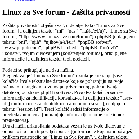
Linux za Sve forum - Zaštita privatnosti
Zaštita privatnosti “objašnjava”, u detalje, kako “Linux za Sve
forum” [u daljnjem tekstu: “mi”, “nas”, “naš(a/e/i/u)”, “Linux za Sve
forum”, “https://www.linuxzasve.com/forum”] i phpBB [u daljnjem
tekstu: “oni”, “njih”, “njihov(a/e/i/u)”, “phpBB softver”,
“www.phpbb.com”, “phpBB Limited”, “phpBB Tim(ovi)”]
“koriste”, tvojim djelovanjem [korištenjem foruma], prikupljene
informacije [u daljnjem tekstu: tvoji podatci].
Podatci se prikupljaju na dva načina.
Pregledavanje “Linux za Sve forum” uzrokuje kreiranje [više]
kolačića [male tekstualne datoteke koje se pohranjuju na tvoje
računalo u preglednikovu mapu privremenog pohranjivanja
datoteka] od strane phpBB softvera. Prva dva kolačića sadrže
informacije za identifikaciju korisnika/ca [u daljnjem tekstu: “user-
id”] i informacije za identifikaciju anonimnih sesija [u daljnjem
tekstu: “session-id”]. Treći kolačić sadrži informacije o
pregledavanju tema [pohranjuje informacije o tome koje teme si
pregledao/la].
Drugi način prikupljanja podataka vezan je uz tvoje djelovanje
odnosno što nam ti pošalješ/postaš [(informacije koje nam pošalješ
prilikom registracije na “Linux za Sve forum”, u daljnjem tekstu: