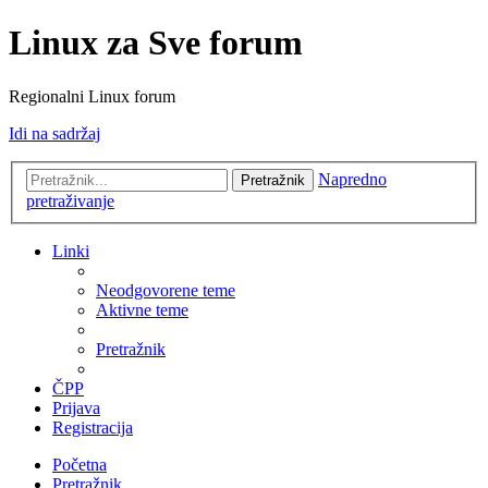
Linux za Sve forum
Regionalni Linux forum
Idi na sadržaj
Napredno
Pretražnik
pretraživanje
Linki
Neodgovorene teme
Aktivne teme
Pretražnik
ČPP
Prijava
Registracija
Početna
Pretražnik