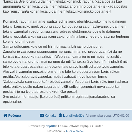
“Linux za Sve forum”, u daljnjem tekstu: korisnički račun), (kada postaš kao
anonimni/a korisnik/ca, u daljnjem tekstu: anonimno postanje) te (kada postaš
kao registriran/a korisnik/ca, u daljnjem tekstu: korisničko postanje)].
Korisnički račun, najmanje, sadrži jedinstveno identifikacijsko ime [u daljnjem
tekstu: korisničko ime], osobnu zaporku [potrebnu za prijavljivanje, u daljnjem
tekstu: zaporka] i osobnu, ispravnu, adresu elektroničke pošte [u daljnjem
tekstu: epošta], a koji su zaštićeni zakonom/ima koji vrijede u državi na teritoriju
koje je forum hostan.
Sam/a odlučuješ koje će od tih informacija biti javno dostupne.
Zaporka je zaštićena sigurnosnim mehanizmima, no, preporučam(o) da ne
koristiš istu zaporku na različitim Web stranicama jer ju mi možemo zaštititi
samo ovdje na forumu. Imaj na umu da niti “Linux za Sve forum” niti phpBB niti
bilo koja druga treća strana neće/nemaju pravo tražiti od tebe tvoju zaporku.
Ako želiš, zaporku možeš promijeniti u bilo koje doba u svom korisničkom
profilu. Ako zaboraviš zaporku, možeš zatražiti novu [putem forme
"Zaboravio/la sam zaporku" - bit ćeš zamoljen/a upisati korisničko ime i adresu
elektroničke pošte nakon čega će phpBB softver generirati novu zaporku i
poslati ti je na tvoju adresu elektroničke pošte].
Sve ostale informacije, [koje upišeš] prilikom registracije/naknadno, su
opcionalne.
Početna
Kontakt
Izbriši kolačiće
Vremenska zona:
UTC+01:00
Powered by
phpBB
® Forum Software © phpBB Limited
HR (CRO) by
Ančica Sečan