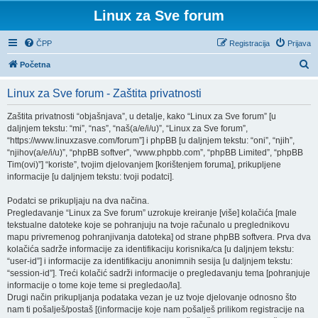
Linux za Sve forum
ČPP
Registracija
Prijava
P
Početna
r
Linux za Sve forum - Zaštita privatnosti
e
t
Zaštita privatnosti “objašnjava”, u detalje, kako “Linux za Sve forum” [u
daljnjem tekstu: “mi”, “nas”, “naš(a/e/i/u)”, “Linux za Sve forum”,
r
“https://www.linuxzasve.com/forum”] i phpBB [u daljnjem tekstu: “oni”, “njih”,
a
“njihov(a/e/i/u)”, “phpBB softver”, “www.phpbb.com”, “phpBB Limited”, “phpBB
Tim(ovi)”] “koriste”, tvojim djelovanjem [korištenjem foruma], prikupljene
ž
informacije [u daljnjem tekstu: tvoji podatci].
n
Podatci se prikupljaju na dva načina.
i
Pregledavanje “Linux za Sve forum” uzrokuje kreiranje [više] kolačića [male
k
tekstualne datoteke koje se pohranjuju na tvoje računalo u preglednikovu
mapu privremenog pohranjivanja datoteka] od strane phpBB softvera. Prva dva
kolačića sadrže informacije za identifikaciju korisnika/ca [u daljnjem tekstu:
“user-id”] i informacije za identifikaciju anonimnih sesija [u daljnjem tekstu:
“session-id”]. Treći kolačić sadrži informacije o pregledavanju tema [pohranjuje
informacije o tome koje teme si pregledao/la].
Drugi način prikupljanja podataka vezan je uz tvoje djelovanje odnosno što
nam ti pošalješ/postaš [(informacije koje nam pošalješ prilikom registracije na