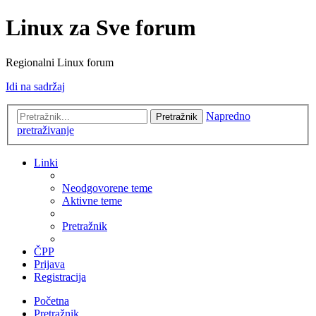
Linux za Sve forum
Regionalni Linux forum
Idi na sadržaj
Napredno
Pretražnik
pretraživanje
Linki
Neodgovorene teme
Aktivne teme
Pretražnik
ČPP
Prijava
Registracija
Početna
Pretražnik