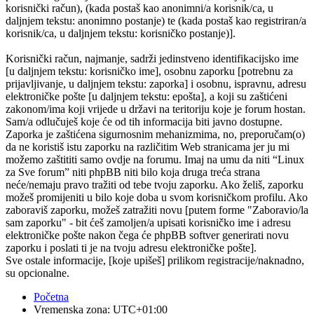
korisnički račun), (kada postaš kao anonimni/a korisnik/ca, u
daljnjem tekstu: anonimno postanje) te (kada postaš kao registriran/a
korisnik/ca, u daljnjem tekstu: korisničko postanje)].
Korisnički račun, najmanje, sadrži jedinstveno identifikacijsko ime
[u daljnjem tekstu: korisničko ime], osobnu zaporku [potrebnu za
prijavljivanje, u daljnjem tekstu: zaporka] i osobnu, ispravnu, adresu
elektroničke pošte [u daljnjem tekstu: epošta], a koji su zaštićeni
zakonom/ima koji vrijede u državi na teritoriju koje je forum hostan.
Sam/a odlučuješ koje će od tih informacija biti javno dostupne.
Zaporka je zaštićena sigurnosnim mehanizmima, no, preporučam(o)
da ne koristiš istu zaporku na različitim Web stranicama jer ju mi
možemo zaštititi samo ovdje na forumu. Imaj na umu da niti “Linux
za Sve forum” niti phpBB niti bilo koja druga treća strana
neće/nemaju pravo tražiti od tebe tvoju zaporku. Ako želiš, zaporku
možeš promijeniti u bilo koje doba u svom korisničkom profilu. Ako
zaboraviš zaporku, možeš zatražiti novu [putem forme "Zaboravio/la
sam zaporku" - bit ćeš zamoljen/a upisati korisničko ime i adresu
elektroničke pošte nakon čega će phpBB softver generirati novu
zaporku i poslati ti je na tvoju adresu elektroničke pošte].
Sve ostale informacije, [koje upišeš] prilikom registracije/naknadno,
su opcionalne.
Početna
Vremenska zona:
UTC+01:00