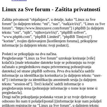
Linux za Sve forum - Zaštita privatnosti
Zaštita privatnosti “objašnjava”, u detalje, kako “Linux za Sve
forum” [u daljnjem tekstu: “mi”, “nas”, “naš(a/e/i/u)”, “Linux za Sve
forum”, “https://www.linuxzasve.com/forum”] i phpBB [u daljnjem
tekstu: “oni”, “njih”, “njihov(a/e/i/u)”, “phpBB softver”,
“www.phpbb.com”, “phpBB Limited”, “phpBB Tim(ovi)”]
“koriste”, tvojim djelovanjem [korištenjem foruma], prikupljene
informacije [u daljnjem tekstu: tvoji podatci].
Podatci se prikupljaju na dva načina.
Pregledavanje “Linux za Sve forum” uzrokuje kreiranje [više]
kolačića [male tekstualne datoteke koje se pohranjuju na tvoje
računalo u preglednikovu mapu privremenog pohranjivanja
datoteka] od strane phpBB softvera. Prva dva kolačića sadrže
informacije za identifikaciju korisnika/ca [u daljnjem tekstu: “user-
id”] i informacije za identifikaciju anonimnih sesija [u daljnjem
tekstu: “session-id”]. Treći kolačić sadrži informacije o
pregledavanju tema [pohranjuje informacije o tome koje teme si
pregledao/la].
Drugi način prikupljanja podataka vezan je uz tvoje djelovanje
odnosno što nam ti pošalješ/postaš [(informacije koje nam pošalješ
prilikom registracije na “Linux za Sve forum”, u daljnjem tekstu: