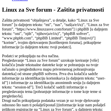
Linux za Sve forum - Zaštita privatnosti
Zaštita privatnosti “objašnjava”, u detalje, kako “Linux za Sve
forum” [u daljnjem tekstu: “mi”, “nas”, “naš(a/e/i/u)”, “Linux za Sve
forum”, “https://www.linuxzasve.com/forum”] i phpBB [u daljnjem
tekstu: “oni”, “njih”, “njihov(a/e/i/u)”, “phpBB softver”,
“www.phpbb.com”, “phpBB Limited”, “phpBB Tim(ovi)”]
“koriste”, tvojim djelovanjem [korištenjem foruma], prikupljene
informacije [u daljnjem tekstu: tvoji podatci].
Podatci se prikupljaju na dva načina.
Pregledavanje “Linux za Sve forum” uzrokuje kreiranje [više]
kolačića [male tekstualne datoteke koje se pohranjuju na tvoje
računalo u preglednikovu mapu privremenog pohranjivanja
datoteka] od strane phpBB softvera. Prva dva kolačića sadrže
informacije za identifikaciju korisnika/ca [u daljnjem tekstu: “user-
id”] i informacije za identifikaciju anonimnih sesija [u daljnjem
tekstu: “session-id”]. Treći kolačić sadrži informacije o
pregledavanju tema [pohranjuje informacije o tome koje teme si
pregledao/la].
Drugi način prikupljanja podataka vezan je uz tvoje djelovanje
odnosno što nam ti pošalješ/postaš [(informacije koje nam pošalješ
prilikom registracije na “Linux za Sve forum”, u daljnjem tekstu: