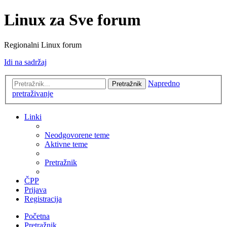
Linux za Sve forum
Regionalni Linux forum
Idi na sadržaj
Napredno
Pretražnik
pretraživanje
Linki
Neodgovorene teme
Aktivne teme
Pretražnik
ČPP
Prijava
Registracija
Početna
Pretražnik