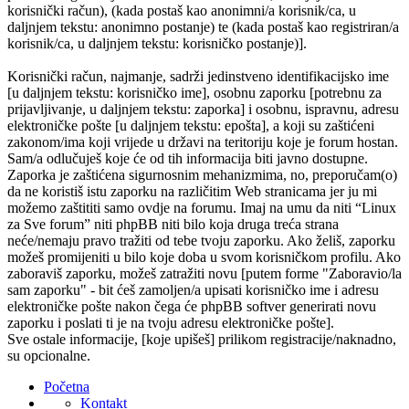
korisnički račun), (kada postaš kao anonimni/a korisnik/ca, u
daljnjem tekstu: anonimno postanje) te (kada postaš kao registriran/a
korisnik/ca, u daljnjem tekstu: korisničko postanje)].
Korisnički račun, najmanje, sadrži jedinstveno identifikacijsko ime
[u daljnjem tekstu: korisničko ime], osobnu zaporku [potrebnu za
prijavljivanje, u daljnjem tekstu: zaporka] i osobnu, ispravnu, adresu
elektroničke pošte [u daljnjem tekstu: epošta], a koji su zaštićeni
zakonom/ima koji vrijede u državi na teritoriju koje je forum hostan.
Sam/a odlučuješ koje će od tih informacija biti javno dostupne.
Zaporka je zaštićena sigurnosnim mehanizmima, no, preporučam(o)
da ne koristiš istu zaporku na različitim Web stranicama jer ju mi
možemo zaštititi samo ovdje na forumu. Imaj na umu da niti “Linux
za Sve forum” niti phpBB niti bilo koja druga treća strana
neće/nemaju pravo tražiti od tebe tvoju zaporku. Ako želiš, zaporku
možeš promijeniti u bilo koje doba u svom korisničkom profilu. Ako
zaboraviš zaporku, možeš zatražiti novu [putem forme "Zaboravio/la
sam zaporku" - bit ćeš zamoljen/a upisati korisničko ime i adresu
elektroničke pošte nakon čega će phpBB softver generirati novu
zaporku i poslati ti je na tvoju adresu elektroničke pošte].
Sve ostale informacije, [koje upišeš] prilikom registracije/naknadno,
su opcionalne.
Početna
Kontakt