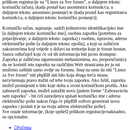
prilikom registracije na “Linux za Sve forum”, u daljnjem tekstu:
korisnički račun), (kada postaš kao anonimni/a korisnik/ca, u
daljnjem tekstu: anonimno postanje) te (kada postaš kao registriran/a
korisnik/ca, u daljnjem tekstu: korisničko postanje)].
Korisnički račun, najmanje, sadrži jedinstveno identifikacijsko ime
[u daljnjem tekstu: korisničko ime], osobnu zaporku [potrebnu za
prijavljivanje, u daljnjem tekstu: zaporka] i osobnu, ispravnu, adresu
elektroničke pošte [u daljnjem tekstu: epošta], a koji su zaštićeni
zakonom/ima koji vrijede u državi na teritoriju koje je forum hostan.
Sam/a odlučuješ koje će od tih informacija biti javno dostupne.
Zaporka je zaštićena sigurnosnim mehanizmima, no, preporučam(o)
da ne koristiš istu zaporku na različitim Web stranicama jer ju mi
možemo zaštititi samo ovdje na forumu. Imaj na umu da niti “Linux
za Sve forum” niti phpBB niti bilo koja druga treća strana
neće/nemaju pravo tražiti od tebe tvoju zaporku. Ako želiš, zaporku
možeš promijeniti u bilo koje doba u svom korisničkom profilu. Ako
zaboraviš zaporku, možeš zatražiti novu [putem forme "Zaboravio/la
sam zaporku" - bit ćeš zamoljen/a upisati korisničko ime i adresu
elektroničke pošte nakon čega će phpBB softver generirati novu
zaporku i poslati ti je na tvoju adresu elektroničke pošte].
Sve ostale informacije, [koje upišeš] prilikom registracije/naknadno,
su opcionalne.
Početna