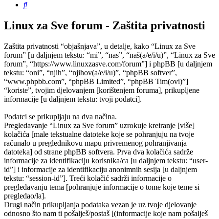
Pretražnik
Linux za Sve forum - Zaštita privatnosti
Zaštita privatnosti “objašnjava”, u detalje, kako “Linux za Sve
forum” [u daljnjem tekstu: “mi”, “nas”, “naš(a/e/i/u)”, “Linux za Sve
forum”, “https://www.linuxzasve.com/forum”] i phpBB [u daljnjem
tekstu: “oni”, “njih”, “njihov(a/e/i/u)”, “phpBB softver”,
“www.phpbb.com”, “phpBB Limited”, “phpBB Tim(ovi)”]
“koriste”, tvojim djelovanjem [korištenjem foruma], prikupljene
informacije [u daljnjem tekstu: tvoji podatci].
Podatci se prikupljaju na dva načina.
Pregledavanje “Linux za Sve forum” uzrokuje kreiranje [više]
kolačića [male tekstualne datoteke koje se pohranjuju na tvoje
računalo u preglednikovu mapu privremenog pohranjivanja
datoteka] od strane phpBB softvera. Prva dva kolačića sadrže
informacije za identifikaciju korisnika/ca [u daljnjem tekstu: “user-
id”] i informacije za identifikaciju anonimnih sesija [u daljnjem
tekstu: “session-id”]. Treći kolačić sadrži informacije o
pregledavanju tema [pohranjuje informacije o tome koje teme si
pregledao/la].
Drugi način prikupljanja podataka vezan je uz tvoje djelovanje
odnosno što nam ti pošalješ/postaš [(informacije koje nam pošalješ