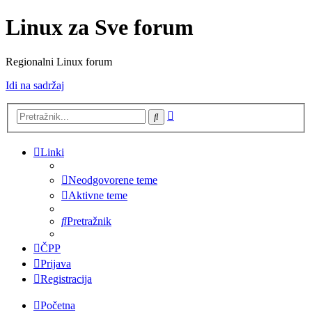
Linux za Sve forum
Regionalni Linux forum
Idi na sadržaj
Napredno
Pretražnik
pretraživanje
Linki
Neodgovorene teme
Aktivne teme
Pretražnik
ČPP
Prijava
Registracija
Početna