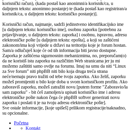
korisnički račun), (kada postaš kao anonimni/a korisnik/ca, u
daljnjem tekstu: anonimno postanje) te (kada postaš kao registriran/a
korisnik/ca, u daljnjem tekstu: korisničko postanje)].
Korisnički račun, najmanje, sadrži jedinstveno identifikacijsko ime
[u daljnjem tekstu: korisničko ime], osobnu zaporku [potrebnu za
prijavljivanje, u daljnjem tekstu: zaporka] i osobnu, ispravnu, adresu
elektroničke pošte [u daljnjem tekstu: epošta], a koji su zaštićeni
zakonom/ima koji vrijede u državi na teritoriju koje je forum hostan.
Sam/a odlučuješ koje će od tih informacija biti javno dostupne.
Zaporka je zaštićena sigurnosnim mehanizmima, no, preporučam(o)
da ne koristiš istu zaporku na različitim Web stranicama jer ju mi
možemo zaštititi samo ovdje na forumu. Imaj na umu da niti “Linux
za Sve forum” niti phpBB niti bilo koja druga treća strana
neće/nemaju pravo tražiti od tebe tvoju zaporku. Ako želiš, zaporku
možeš promijeniti u bilo koje doba u svom korisničkom profilu. Ako
zaboraviš zaporku, možeš zatražiti novu [putem forme "Zaboravio/la
sam zaporku" - bit ćeš zamoljen/a upisati korisničko ime i adresu
elektroničke pošte nakon čega će phpBB softver generirati novu
zaporku i poslati ti je na tvoju adresu elektroničke pošte].
Sve ostale informacije, [koje upišeš] prilikom registracije/naknadno,
su opcionalne.
Početna
Kontakt