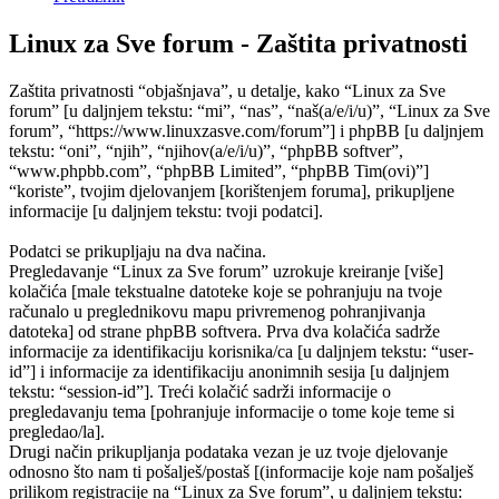
Linux za Sve forum - Zaštita privatnosti
Zaštita privatnosti “objašnjava”, u detalje, kako “Linux za Sve
forum” [u daljnjem tekstu: “mi”, “nas”, “naš(a/e/i/u)”, “Linux za Sve
forum”, “https://www.linuxzasve.com/forum”] i phpBB [u daljnjem
tekstu: “oni”, “njih”, “njihov(a/e/i/u)”, “phpBB softver”,
“www.phpbb.com”, “phpBB Limited”, “phpBB Tim(ovi)”]
“koriste”, tvojim djelovanjem [korištenjem foruma], prikupljene
informacije [u daljnjem tekstu: tvoji podatci].
Podatci se prikupljaju na dva načina.
Pregledavanje “Linux za Sve forum” uzrokuje kreiranje [više]
kolačića [male tekstualne datoteke koje se pohranjuju na tvoje
računalo u preglednikovu mapu privremenog pohranjivanja
datoteka] od strane phpBB softvera. Prva dva kolačića sadrže
informacije za identifikaciju korisnika/ca [u daljnjem tekstu: “user-
id”] i informacije za identifikaciju anonimnih sesija [u daljnjem
tekstu: “session-id”]. Treći kolačić sadrži informacije o
pregledavanju tema [pohranjuje informacije o tome koje teme si
pregledao/la].
Drugi način prikupljanja podataka vezan je uz tvoje djelovanje
odnosno što nam ti pošalješ/postaš [(informacije koje nam pošalješ
prilikom registracije na “Linux za Sve forum”, u daljnjem tekstu: