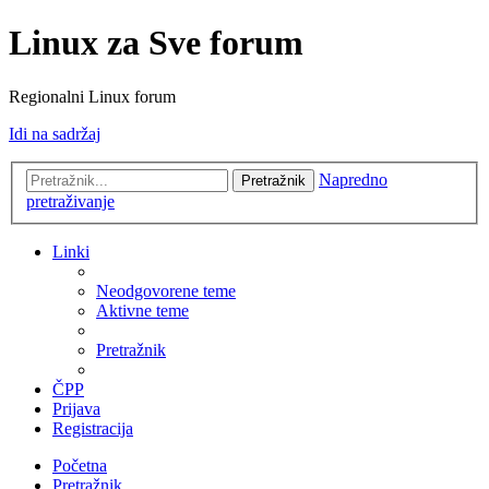
Linux za Sve forum
Regionalni Linux forum
Idi na sadržaj
Napredno
Pretražnik
pretraživanje
Linki
Neodgovorene teme
Aktivne teme
Pretražnik
ČPP
Prijava
Registracija
Početna
Pretražnik