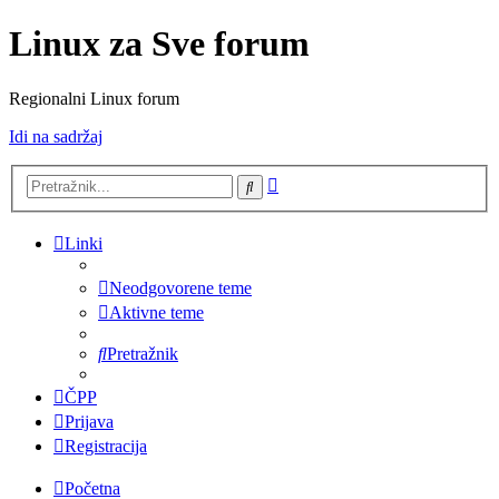
Linux za Sve forum
Regionalni Linux forum
Idi na sadržaj
Napredno
Pretražnik
pretraživanje
Linki
Neodgovorene teme
Aktivne teme
Pretražnik
ČPP
Prijava
Registracija
Početna