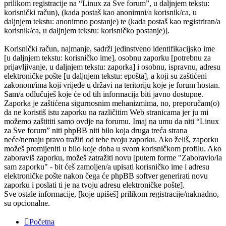
prilikom registracije na “Linux za Sve forum”, u daljnjem tekstu:
korisnički račun), (kada postaš kao anonimni/a korisnik/ca, u
daljnjem tekstu: anonimno postanje) te (kada postaš kao registriran/a
korisnik/ca, u daljnjem tekstu: korisničko postanje)].
Korisnički račun, najmanje, sadrži jedinstveno identifikacijsko ime
[u daljnjem tekstu: korisničko ime], osobnu zaporku [potrebnu za
prijavljivanje, u daljnjem tekstu: zaporka] i osobnu, ispravnu, adresu
elektroničke pošte [u daljnjem tekstu: epošta], a koji su zaštićeni
zakonom/ima koji vrijede u državi na teritoriju koje je forum hostan.
Sam/a odlučuješ koje će od tih informacija biti javno dostupne.
Zaporka je zaštićena sigurnosnim mehanizmima, no, preporučam(o)
da ne koristiš istu zaporku na različitim Web stranicama jer ju mi
možemo zaštititi samo ovdje na forumu. Imaj na umu da niti “Linux
za Sve forum” niti phpBB niti bilo koja druga treća strana
neće/nemaju pravo tražiti od tebe tvoju zaporku. Ako želiš, zaporku
možeš promijeniti u bilo koje doba u svom korisničkom profilu. Ako
zaboraviš zaporku, možeš zatražiti novu [putem forme "Zaboravio/la
sam zaporku" - bit ćeš zamoljen/a upisati korisničko ime i adresu
elektroničke pošte nakon čega će phpBB softver generirati novu
zaporku i poslati ti je na tvoju adresu elektroničke pošte].
Sve ostale informacije, [koje upišeš] prilikom registracije/naknadno,
su opcionalne.
Početna