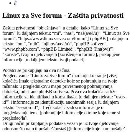
Pretražnik
Linux za Sve forum - Zaštita privatnosti
Zaštita privatnosti “objašnjava”, u detalje, kako “Linux za Sve
forum” [u daljnjem tekstu: “mi”, “nas”, “naš(a/e/i/u)”, “Linux za Sve
forum”, “https://www.linuxzasve.com/forum”] i phpBB [u daljnjem
tekstu: “oni”, “njih”, “njihov(a/e/i/u)”, “phpBB softver”,
“www.phpbb.com”, “phpBB Limited”, “phpBB Tim(ovi)”]
“koriste”, tvojim djelovanjem [korištenjem foruma], prikupljene
informacije [u daljnjem tekstu: tvoji podatci].
Podatci se prikupljaju na dva načina.
Pregledavanje “Linux za Sve forum” uzrokuje kreiranje [više]
kolačića [male tekstualne datoteke koje se pohranjuju na tvoje
računalo u preglednikovu mapu privremenog pohranjivanja
datoteka] od strane phpBB softvera. Prva dva kolačića sadrže
informacije za identifikaciju korisnika/ca [u daljnjem tekstu: “user-
id”] i informacije za identifikaciju anonimnih sesija [u daljnjem
tekstu: “session-id”]. Treći kolačić sadrži informacije o
pregledavanju tema [pohranjuje informacije o tome koje teme si
pregledao/la].
Drugi način prikupljanja podataka vezan je uz tvoje djelovanje
odnosno što nam ti pošalješ/postaš [(informacije koje nam pošalješ