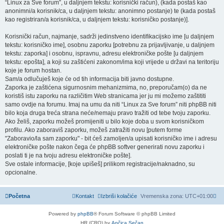
“Linux za Sve forum”, u daljnjem tekstu: korisnički račun), (kada postaš kao
anonimni/a korisnik/ca, u daljnjem tekstu: anonimno postanje) te (kada postaš
kao registriran/a korisnik/ca, u daljnjem tekstu: korisničko postanje)].
Korisnički račun, najmanje, sadrži jedinstveno identifikacijsko ime [u daljnjem
tekstu: korisničko ime], osobnu zaporku [potrebnu za prijavljivanje, u daljnjem
tekstu: zaporka] i osobnu, ispravnu, adresu elektroničke pošte [u daljnjem
tekstu: epošta], a koji su zaštićeni zakonom/ima koji vrijede u državi na teritoriju
koje je forum hostan.
Sam/a odlučuješ koje će od tih informacija biti javno dostupne.
Zaporka je zaštićena sigurnosnim mehanizmima, no, preporučam(o) da ne
koristiš istu zaporku na različitim Web stranicama jer ju mi možemo zaštititi
samo ovdje na forumu. Imaj na umu da niti “Linux za Sve forum” niti phpBB niti
bilo koja druga treća strana neće/nemaju pravo tražiti od tebe tvoju zaporku.
Ako želiš, zaporku možeš promijeniti u bilo koje doba u svom korisničkom
profilu. Ako zaboraviš zaporku, možeš zatražiti novu [putem forme
"Zaboravio/la sam zaporku" - bit ćeš zamoljen/a upisati korisničko ime i adresu
elektroničke pošte nakon čega će phpBB softver generirati novu zaporku i
poslati ti je na tvoju adresu elektroničke pošte].
Sve ostale informacije, [koje upišeš] prilikom registracije/naknadno, su
opcionalne.
Početna
Kontakt
Izbriši kolačiće
Vremenska zona:
UTC+01:00
Powered by
phpBB
® Forum Software © phpBB Limited
HR (CRO) by
Ančica Sečan