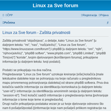
Linux za Sve forum
ČPP
Registracija
Prijava
P
Početna
r
Linux za Sve forum - Zaštita privatnosti
e
t
Zaštita privatnosti “objašnjava”, u detalje, kako “Linux za Sve forum” [u
daljnjem tekstu: “mi”, “nas”, “naš(a/e/i/u)”, “Linux za Sve forum”,
r
“https://www.linuxzasve.com/forum”] i phpBB [u daljnjem tekstu: “oni”, “njih”,
a
“njihov(a/e/i/u)”, “phpBB softver”, “www.phpbb.com”, “phpBB Limited”, “phpBB
Tim(ovi)”] “koriste”, tvojim djelovanjem [korištenjem foruma], prikupljene
ž
informacije [u daljnjem tekstu: tvoji podatci].
n
Podatci se prikupljaju na dva načina.
i
Pregledavanje “Linux za Sve forum” uzrokuje kreiranje [više] kolačića [male
k
tekstualne datoteke koje se pohranjuju na tvoje računalo u preglednikovu
mapu privremenog pohranjivanja datoteka] od strane phpBB softvera. Prva dva
kolačića sadrže informacije za identifikaciju korisnika/ca [u daljnjem tekstu:
“user-id”] i informacije za identifikaciju anonimnih sesija [u daljnjem tekstu:
“session-id”]. Treći kolačić sadrži informacije o pregledavanju tema [pohranjuje
informacije o tome koje teme si pregledao/la].
Drugi način prikupljanja podataka vezan je uz tvoje djelovanje odnosno što
nam ti pošalješ/postaš [(informacije koje nam pošalješ prilikom registracije na