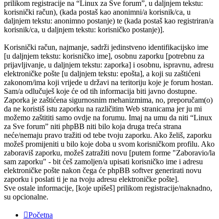
prilikom registracije na “Linux za Sve forum”, u daljnjem tekstu:
korisnički račun), (kada postaš kao anonimni/a korisnik/ca, u
daljnjem tekstu: anonimno postanje) te (kada postaš kao registriran/a
korisnik/ca, u daljnjem tekstu: korisničko postanje)].
Korisnički račun, najmanje, sadrži jedinstveno identifikacijsko ime
[u daljnjem tekstu: korisničko ime], osobnu zaporku [potrebnu za
prijavljivanje, u daljnjem tekstu: zaporka] i osobnu, ispravnu, adresu
elektroničke pošte [u daljnjem tekstu: epošta], a koji su zaštićeni
zakonom/ima koji vrijede u državi na teritoriju koje je forum hostan.
Sam/a odlučuješ koje će od tih informacija biti javno dostupne.
Zaporka je zaštićena sigurnosnim mehanizmima, no, preporučam(o)
da ne koristiš istu zaporku na različitim Web stranicama jer ju mi
možemo zaštititi samo ovdje na forumu. Imaj na umu da niti “Linux
za Sve forum” niti phpBB niti bilo koja druga treća strana
neće/nemaju pravo tražiti od tebe tvoju zaporku. Ako želiš, zaporku
možeš promijeniti u bilo koje doba u svom korisničkom profilu. Ako
zaboraviš zaporku, možeš zatražiti novu [putem forme "Zaboravio/la
sam zaporku" - bit ćeš zamoljen/a upisati korisničko ime i adresu
elektroničke pošte nakon čega će phpBB softver generirati novu
zaporku i poslati ti je na tvoju adresu elektroničke pošte].
Sve ostale informacije, [koje upišeš] prilikom registracije/naknadno,
su opcionalne.
Početna