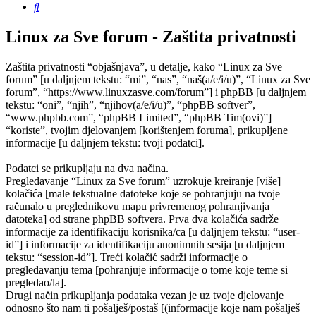
Pretražnik
Linux za Sve forum - Zaštita privatnosti
Zaštita privatnosti “objašnjava”, u detalje, kako “Linux za Sve
forum” [u daljnjem tekstu: “mi”, “nas”, “naš(a/e/i/u)”, “Linux za Sve
forum”, “https://www.linuxzasve.com/forum”] i phpBB [u daljnjem
tekstu: “oni”, “njih”, “njihov(a/e/i/u)”, “phpBB softver”,
“www.phpbb.com”, “phpBB Limited”, “phpBB Tim(ovi)”]
“koriste”, tvojim djelovanjem [korištenjem foruma], prikupljene
informacije [u daljnjem tekstu: tvoji podatci].
Podatci se prikupljaju na dva načina.
Pregledavanje “Linux za Sve forum” uzrokuje kreiranje [više]
kolačića [male tekstualne datoteke koje se pohranjuju na tvoje
računalo u preglednikovu mapu privremenog pohranjivanja
datoteka] od strane phpBB softvera. Prva dva kolačića sadrže
informacije za identifikaciju korisnika/ca [u daljnjem tekstu: “user-
id”] i informacije za identifikaciju anonimnih sesija [u daljnjem
tekstu: “session-id”]. Treći kolačić sadrži informacije o
pregledavanju tema [pohranjuje informacije o tome koje teme si
pregledao/la].
Drugi način prikupljanja podataka vezan je uz tvoje djelovanje
odnosno što nam ti pošalješ/postaš [(informacije koje nam pošalješ