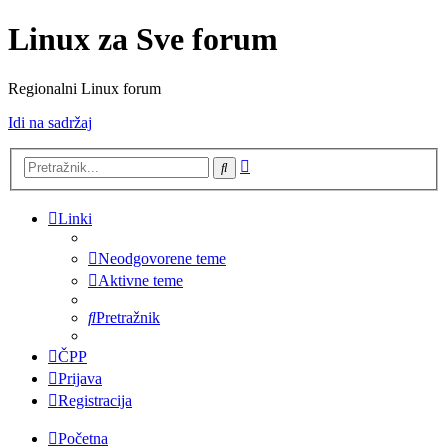
Linux za Sve forum
Regionalni Linux forum
Idi na sadržaj
Napredno
Pretražnik
pretraživanje
Linki
Neodgovorene teme
Aktivne teme
Pretražnik
ČPP
Prijava
Registracija
Početna