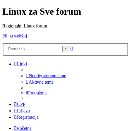
Linux za Sve forum
Regionalni Linux forum
Idi na sadržaj
Napredno
Pretražnik
pretraživanje
Linki
Neodgovorene teme
Aktivne teme
Pretražnik
ČPP
Prijava
Registracija
Početna