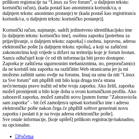
prilikom registracije na “Linux za Sve forum”, u daljnjem tekstu:
korisnički račun), (kada postaš kao anonimni/a korisnik/ca, u
daljnjem tekstu: anonimno postanje) te (kada postaš kao registriran/a
korisnik/ca, u daljnjem tekstu: korisničko postanje)].
Korisnički račun, najmanje, sadrži jedinstveno identifikacijsko ime
[u daljnjem tekstu: korisničko ime], osobnu zaporku [potrebnu za
prijavljivanje, u daljnjem tekstu: zaporka] i osobnu, ispravnu, adresu
elektroničke pošte [u daljnjem tekstu: epošta], a koji su zaštićeni
zakonom/ima koji vrijede u državi na teritoriju koje je forum hostan.
Sam/a odlučuješ koje će od tih informacija biti javno dostupne.
Zaporka je zaštićena sigurnosnim mehanizmima, no, preporučam(o)
da ne koristiš istu zaporku na različitim Web stranicama jer ju mi
možemo zaštititi samo ovdje na forumu. Imaj na umu da niti “Linux
za Sve forum” niti phpBB niti bilo koja druga treća strana
neće/nemaju pravo tražiti od tebe tvoju zaporku. Ako želiš, zaporku
možeš promijeniti u bilo koje doba u svom korisničkom profilu. Ako
zaboraviš zaporku, možeš zatražiti novu [putem forme "Zaboravio/la
sam zaporku" - bit ćeš zamoljen/a upisati korisničko ime i adresu
elektroničke pošte nakon čega će phpBB softver generirati novu
zaporku i poslati ti je na tvoju adresu elektroničke pošte].
Sve ostale informacije, [koje upišeš] prilikom registracije/naknadno,
su opcionalne.
Početna