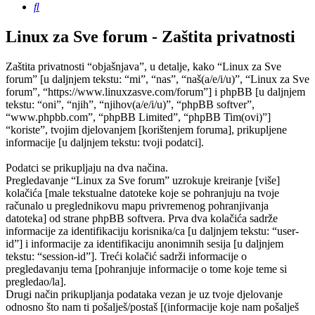
Pretražnik
Linux za Sve forum - Zaštita privatnosti
Zaštita privatnosti “objašnjava”, u detalje, kako “Linux za Sve
forum” [u daljnjem tekstu: “mi”, “nas”, “naš(a/e/i/u)”, “Linux za Sve
forum”, “https://www.linuxzasve.com/forum”] i phpBB [u daljnjem
tekstu: “oni”, “njih”, “njihov(a/e/i/u)”, “phpBB softver”,
“www.phpbb.com”, “phpBB Limited”, “phpBB Tim(ovi)”]
“koriste”, tvojim djelovanjem [korištenjem foruma], prikupljene
informacije [u daljnjem tekstu: tvoji podatci].
Podatci se prikupljaju na dva načina.
Pregledavanje “Linux za Sve forum” uzrokuje kreiranje [više]
kolačića [male tekstualne datoteke koje se pohranjuju na tvoje
računalo u preglednikovu mapu privremenog pohranjivanja
datoteka] od strane phpBB softvera. Prva dva kolačića sadrže
informacije za identifikaciju korisnika/ca [u daljnjem tekstu: “user-
id”] i informacije za identifikaciju anonimnih sesija [u daljnjem
tekstu: “session-id”]. Treći kolačić sadrži informacije o
pregledavanju tema [pohranjuje informacije o tome koje teme si
pregledao/la].
Drugi način prikupljanja podataka vezan je uz tvoje djelovanje
odnosno što nam ti pošalješ/postaš [(informacije koje nam pošalješ