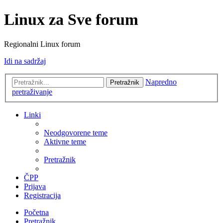
Linux za Sve forum
Regionalni Linux forum
Idi na sadržaj
Napredno
Pretražnik
pretraživanje
Linki
Neodgovorene teme
Aktivne teme
Pretražnik
ČPP
Prijava
Registracija
Početna
Pretražnik