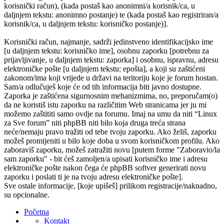
korisnički račun), (kada postaš kao anonimni/a korisnik/ca, u
daljnjem tekstu: anonimno postanje) te (kada postaš kao registriran/a
korisnik/ca, u daljnjem tekstu: korisničko postanje)].
Korisnički račun, najmanje, sadrži jedinstveno identifikacijsko ime
[u daljnjem tekstu: korisničko ime], osobnu zaporku [potrebnu za
prijavljivanje, u daljnjem tekstu: zaporka] i osobnu, ispravnu, adresu
elektroničke pošte [u daljnjem tekstu: epošta], a koji su zaštićeni
zakonom/ima koji vrijede u državi na teritoriju koje je forum hostan.
Sam/a odlučuješ koje će od tih informacija biti javno dostupne.
Zaporka je zaštićena sigurnosnim mehanizmima, no, preporučam(o)
da ne koristiš istu zaporku na različitim Web stranicama jer ju mi
možemo zaštititi samo ovdje na forumu. Imaj na umu da niti “Linux
za Sve forum” niti phpBB niti bilo koja druga treća strana
neće/nemaju pravo tražiti od tebe tvoju zaporku. Ako želiš, zaporku
možeš promijeniti u bilo koje doba u svom korisničkom profilu. Ako
zaboraviš zaporku, možeš zatražiti novu [putem forme "Zaboravio/la
sam zaporku" - bit ćeš zamoljen/a upisati korisničko ime i adresu
elektroničke pošte nakon čega će phpBB softver generirati novu
zaporku i poslati ti je na tvoju adresu elektroničke pošte].
Sve ostale informacije, [koje upišeš] prilikom registracije/naknadno,
su opcionalne.
Početna
Kontakt