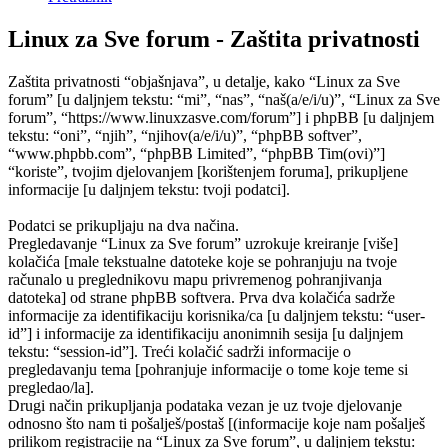
Linux za Sve forum - Zaštita privatnosti
Zaštita privatnosti “objašnjava”, u detalje, kako “Linux za Sve
forum” [u daljnjem tekstu: “mi”, “nas”, “naš(a/e/i/u)”, “Linux za Sve
forum”, “https://www.linuxzasve.com/forum”] i phpBB [u daljnjem
tekstu: “oni”, “njih”, “njihov(a/e/i/u)”, “phpBB softver”,
“www.phpbb.com”, “phpBB Limited”, “phpBB Tim(ovi)”]
“koriste”, tvojim djelovanjem [korištenjem foruma], prikupljene
informacije [u daljnjem tekstu: tvoji podatci].
Podatci se prikupljaju na dva načina.
Pregledavanje “Linux za Sve forum” uzrokuje kreiranje [više]
kolačića [male tekstualne datoteke koje se pohranjuju na tvoje
računalo u preglednikovu mapu privremenog pohranjivanja
datoteka] od strane phpBB softvera. Prva dva kolačića sadrže
informacije za identifikaciju korisnika/ca [u daljnjem tekstu: “user-
id”] i informacije za identifikaciju anonimnih sesija [u daljnjem
tekstu: “session-id”]. Treći kolačić sadrži informacije o
pregledavanju tema [pohranjuje informacije o tome koje teme si
pregledao/la].
Drugi način prikupljanja podataka vezan je uz tvoje djelovanje
odnosno što nam ti pošalješ/postaš [(informacije koje nam pošalješ
prilikom registracije na “Linux za Sve forum”, u daljnjem tekstu: