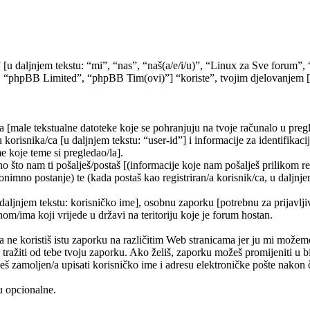
” [u daljnjem tekstu: “mi”, “nas”, “naš(a/e/i/u)”, “Linux za Sve forum
 “phpBB Limited”, “phpBB Tim(ovi)”] “koriste”, tvojim djelovanjem [kor
a [male tekstualne datoteke koje se pohranjuju na tvoje računalo u pr
korisnika/ca [u daljnjem tekstu: “user-id”] i informacije za identifikaci
e koje teme si pregledao/la].
 što nam ti pošalješ/postaš [(informacije koje nam pošalješ prilikom re
nimno postanje) te (kada postaš kao registriran/a korisnik/ca, u daljnje
 daljnjem tekstu: korisničko ime], osobnu zaporku [potrebnu za prijavlji
nom/ima koji vrijede u državi na teritoriju koje je forum hostan.
e koristiš istu zaporku na različitim Web stranicama jer ju mi možemo
 tražiti od tebe tvoju zaporku. Ako želiš, zaporku možeš promijeniti u
š zamoljen/a upisati korisničko ime i adresu elektroničke pošte nakon č
su opcionalne.