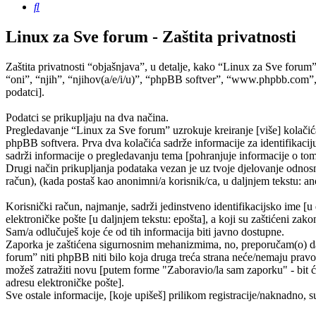
Pretražnik
Linux za Sve forum - Zaštita privatnosti
Zaštita privatnosti “objašnjava”, u detalje, kako “Linux za Sve forum
“oni”, “njih”, “njihov(a/e/i/u)”, “phpBB softver”, “www.phpbb.com”,
podatci].
Podatci se prikupljaju na dva načina.
Pregledavanje “Linux za Sve forum” uzrokuje kreiranje [više] kolačić
phpBB softvera. Prva dva kolačića sadrže informacije za identifikaciju 
sadrži informacije o pregledavanju tema [pohranjuje informacije o tom
Drugi način prikupljanja podataka vezan je uz tvoje djelovanje odnosno
račun), (kada postaš kao anonimni/a korisnik/ca, u daljnjem tekstu: ano
Korisnički račun, najmanje, sadrži jedinstveno identifikacijsko ime [u
elektroničke pošte [u daljnjem tekstu: epošta], a koji su zaštićeni zako
Sam/a odlučuješ koje će od tih informacija biti javno dostupne.
Zaporka je zaštićena sigurnosnim mehanizmima, no, preporučam(o) da n
forum” niti phpBB niti bilo koja druga treća strana neće/nemaju pravo
možeš zatražiti novu [putem forme "Zaboravio/la sam zaporku" - bit će
adresu elektroničke pošte].
Sve ostale informacije, [koje upišeš] prilikom registracije/naknadno, 