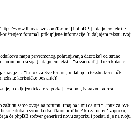
”, “https://www.linuxzasve.com/forum”] i phpBB [u daljnjem tekstu:
ištenjem foruma], prikupljene informacije [u daljnjem tekstu: tvoji
eglednikovu mapu privremenog pohranjivanja datoteka] od strane
ju anonimnih sesija [u daljnjem tekstu: “session-id”]. Treći kolačić
gistracije na “Linux za Sve forum”, u daljnjem tekstu: korisnički
m tekstu: korisničko postanje)].
vanje, u daljnjem tekstu: zaporka] i osobnu, ispravnu, adresu
 zaštititi samo ovdje na forumu. Imaj na umu da niti “Linux za Sve
 bilo koje doba u svom korisničkom profilu. Ako zaboraviš zaporku,
ega će phpBB softver generirati novu zaporku i poslati ti je na tvoju