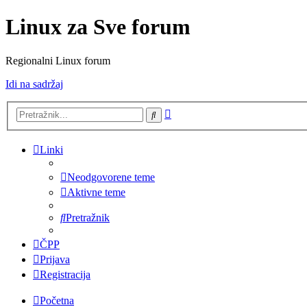
Linux za Sve forum
Regionalni Linux forum
Idi na sadržaj
Napredno
Pretražnik
pretraživanje
Linki
Neodgovorene teme
Aktivne teme
Pretražnik
ČPP
Prijava
Registracija
Početna