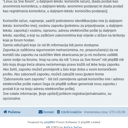
“Linux za Sve forum”, u daljnjem tekstu: korisnički račun), (kada postaš kao
anonimni/a korisnik/ca, u daljnjem tekstu: anonimno postanje) te (kada postaš
kao registriran/a korisnik/ca, u daljnjem tekstu: korisničko postanje)].
Korisnički račun, najmanje, sadrži jedinstveno identifikacijsko ime [u daljnjem
tekstu: korisničko ime], osobnu zaporku [potrebnu za prijavljivanje, u daljnjem
tekstu: zaporka] i osobnu, ispravnu, adresu elektroničke pošte [u daljnjem
tekstu: epošta], a koji su zaštićeni zakonom/ima koji vrijede u državi na teritoriju
koje je forum hostan.
Sam/a odlučuješ koje će od tih informacija biti javno dostupne.
Zaporka je zaštićena sigurnosnim mehanizmima, no, preporučam(o) da ne
koristiš istu zaporku na različitim Web stranicama jer ju mi možemo zaštititi
samo ovdje na forumu. Imaj na umu da niti “Linux za Sve forum” niti phpBB niti
bilo koja druga treća strana neće/nemaju pravo tražiti od tebe tvoju zaporku.
Ako želiš, zaporku možeš promijeniti u bilo koje doba u svom korisničkom
profilu. Ako zaboraviš zaporku, možeš zatražiti novu [putem forme
"Zaboravio/la sam zaporku" - bit ćeš zamoljen/a upisati korisničko ime i adresu
elektroničke pošte nakon čega će phpBB softver generirati novu zaporku i
poslati ti je na tvoju adresu elektroničke pošte].
Sve ostale informacije, [koje upišeš] prilikom registracije/naknadno, su
opcionalne.
Početna
Kontakt
Izbriši kolačiće
Vremenska zona:
UTC+01:00
Powered by
phpBB
® Forum Software © phpBB Limited
HR (CRO) by
Ančica Sečan