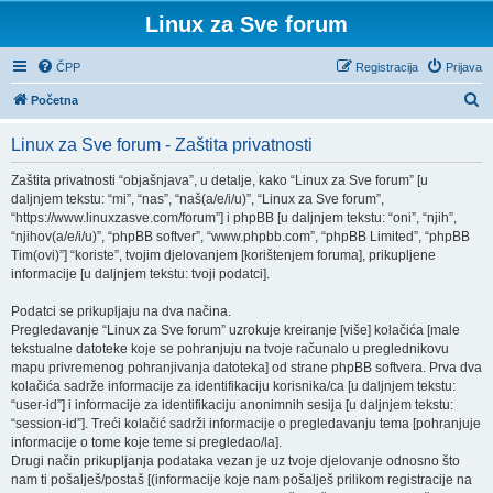
Linux za Sve forum
ČPP
Registracija
Prijava
P
Početna
r
Linux za Sve forum - Zaštita privatnosti
e
t
Zaštita privatnosti “objašnjava”, u detalje, kako “Linux za Sve forum” [u
daljnjem tekstu: “mi”, “nas”, “naš(a/e/i/u)”, “Linux za Sve forum”,
r
“https://www.linuxzasve.com/forum”] i phpBB [u daljnjem tekstu: “oni”, “njih”,
a
“njihov(a/e/i/u)”, “phpBB softver”, “www.phpbb.com”, “phpBB Limited”, “phpBB
Tim(ovi)”] “koriste”, tvojim djelovanjem [korištenjem foruma], prikupljene
ž
informacije [u daljnjem tekstu: tvoji podatci].
n
Podatci se prikupljaju na dva načina.
i
Pregledavanje “Linux za Sve forum” uzrokuje kreiranje [više] kolačića [male
k
tekstualne datoteke koje se pohranjuju na tvoje računalo u preglednikovu
mapu privremenog pohranjivanja datoteka] od strane phpBB softvera. Prva dva
kolačića sadrže informacije za identifikaciju korisnika/ca [u daljnjem tekstu:
“user-id”] i informacije za identifikaciju anonimnih sesija [u daljnjem tekstu:
“session-id”]. Treći kolačić sadrži informacije o pregledavanju tema [pohranjuje
informacije o tome koje teme si pregledao/la].
Drugi način prikupljanja podataka vezan je uz tvoje djelovanje odnosno što
nam ti pošalješ/postaš [(informacije koje nam pošalješ prilikom registracije na