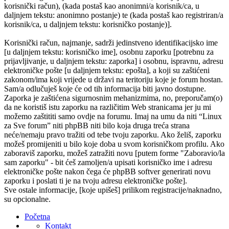
korisnički račun), (kada postaš kao anonimni/a korisnik/ca, u
daljnjem tekstu: anonimno postanje) te (kada postaš kao registriran/a
korisnik/ca, u daljnjem tekstu: korisničko postanje)].
Korisnički račun, najmanje, sadrži jedinstveno identifikacijsko ime
[u daljnjem tekstu: korisničko ime], osobnu zaporku [potrebnu za
prijavljivanje, u daljnjem tekstu: zaporka] i osobnu, ispravnu, adresu
elektroničke pošte [u daljnjem tekstu: epošta], a koji su zaštićeni
zakonom/ima koji vrijede u državi na teritoriju koje je forum hostan.
Sam/a odlučuješ koje će od tih informacija biti javno dostupne.
Zaporka je zaštićena sigurnosnim mehanizmima, no, preporučam(o)
da ne koristiš istu zaporku na različitim Web stranicama jer ju mi
možemo zaštititi samo ovdje na forumu. Imaj na umu da niti “Linux
za Sve forum” niti phpBB niti bilo koja druga treća strana
neće/nemaju pravo tražiti od tebe tvoju zaporku. Ako želiš, zaporku
možeš promijeniti u bilo koje doba u svom korisničkom profilu. Ako
zaboraviš zaporku, možeš zatražiti novu [putem forme "Zaboravio/la
sam zaporku" - bit ćeš zamoljen/a upisati korisničko ime i adresu
elektroničke pošte nakon čega će phpBB softver generirati novu
zaporku i poslati ti je na tvoju adresu elektroničke pošte].
Sve ostale informacije, [koje upišeš] prilikom registracije/naknadno,
su opcionalne.
Početna
Kontakt