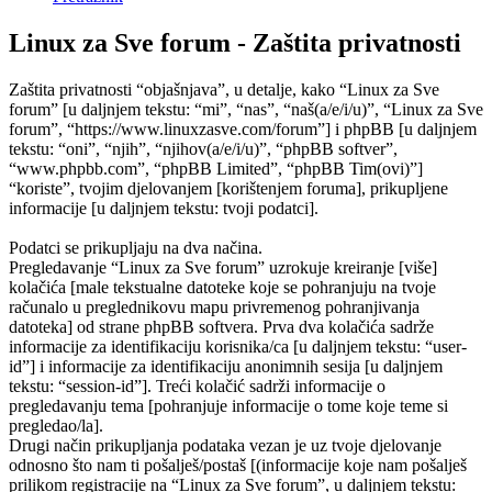
Linux za Sve forum - Zaštita privatnosti
Zaštita privatnosti “objašnjava”, u detalje, kako “Linux za Sve
forum” [u daljnjem tekstu: “mi”, “nas”, “naš(a/e/i/u)”, “Linux za Sve
forum”, “https://www.linuxzasve.com/forum”] i phpBB [u daljnjem
tekstu: “oni”, “njih”, “njihov(a/e/i/u)”, “phpBB softver”,
“www.phpbb.com”, “phpBB Limited”, “phpBB Tim(ovi)”]
“koriste”, tvojim djelovanjem [korištenjem foruma], prikupljene
informacije [u daljnjem tekstu: tvoji podatci].
Podatci se prikupljaju na dva načina.
Pregledavanje “Linux za Sve forum” uzrokuje kreiranje [više]
kolačića [male tekstualne datoteke koje se pohranjuju na tvoje
računalo u preglednikovu mapu privremenog pohranjivanja
datoteka] od strane phpBB softvera. Prva dva kolačića sadrže
informacije za identifikaciju korisnika/ca [u daljnjem tekstu: “user-
id”] i informacije za identifikaciju anonimnih sesija [u daljnjem
tekstu: “session-id”]. Treći kolačić sadrži informacije o
pregledavanju tema [pohranjuje informacije o tome koje teme si
pregledao/la].
Drugi način prikupljanja podataka vezan je uz tvoje djelovanje
odnosno što nam ti pošalješ/postaš [(informacije koje nam pošalješ
prilikom registracije na “Linux za Sve forum”, u daljnjem tekstu: