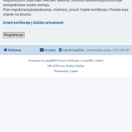
Registracijom, koja traje nekoliko sekundi, dobivaš ovlasti/mogućnosti koje
neregistrirane osobe nemaju.
Prije registriranja/prijavljivanja, molim(o), prouči Uvjete korištenja i Pravila koja
vrijede na forumu.
Uvjeti korištenja
|
Zaštita privatnosti
Registracija
Početna
Kontakt
Izbriši kolačiće
Vremenska zona:
UTC+01:00
Powered by
phpBB
® Forum Software © phpBB Limited
HR (CRO) by
Ančica Sečan
Privatnost
|
Uvjeti