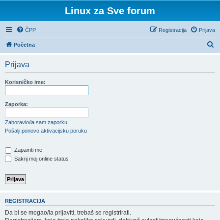
Linux za Sve forum
ČPP
Registracija
Prijava
P
Početna
r
Prijava
e
t
Korisničko ime:
r
a
Zaporka:
ž
Zaboravio/la sam zaporku
n
Pošalji ponovo aktivacijsku poruku
i
Zapamti me
k
Sakrij moj online status
REGISTRACIJA
Da bi se mogao/la prijaviti, trebaš se registrirati.