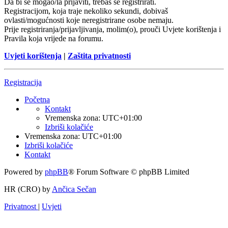
Da bi se mogao/la prijaviti, trebaš se registrirati.
Registracijom, koja traje nekoliko sekundi, dobivaš
ovlasti/mogućnosti koje neregistrirane osobe nemaju.
Prije registriranja/prijavljivanja, molim(o), prouči Uvjete korištenja i
Pravila koja vrijede na forumu.
Uvjeti korištenja
|
Zaštita privatnosti
Registracija
Početna
Kontakt
Vremenska zona:
UTC+01:00
Izbriši kolačiće
Vremenska zona:
UTC+01:00
Izbriši kolačiće
Kontakt
Powered by
phpBB
® Forum Software © phpBB Limited
HR (CRO) by
Ančica Sečan
Privatnost
|
Uvjeti