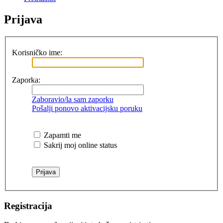
Prijava
Korisničko ime:
Zaporka:
Zaboravio/la sam zaporku
Pošalji ponovo aktivacijsku poruku
Zapamti me
Sakrij moj online status
Registracija