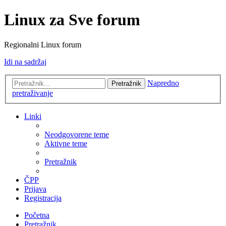
Linux za Sve forum
Regionalni Linux forum
Idi na sadržaj
Napredno
Pretražnik
pretraživanje
Linki
Neodgovorene teme
Aktivne teme
Pretražnik
ČPP
Prijava
Registracija
Početna
Pretražnik