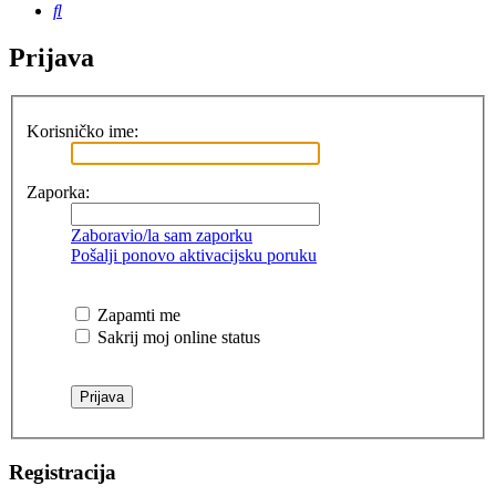
Pretražnik
Prijava
Korisničko ime:
Zaporka:
Zaboravio/la sam zaporku
Pošalji ponovo aktivacijsku poruku
Zapamti me
Sakrij moj online status
Registracija