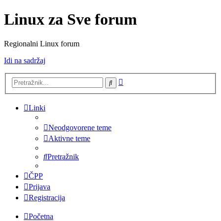
Linux za Sve forum
Regionalni Linux forum
Idi na sadržaj
Napredno
Pretražnik
pretraživanje
Linki
Neodgovorene teme
Aktivne teme
Pretražnik
ČPP
Prijava
Registracija
Početna