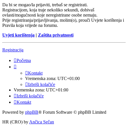
Da bi se mogao/la prijaviti, trebaš se registrirati.
Registracijom, koja traje nekoliko sekundi, dobivaš
ovlasti/mogućnosti koje neregistrirane osobe nemaju.
Prije registriranja/prijavljivanja, molim(o), prouči Uvjete korištenja i
Pravila koja vrijede na forumu.
Uvjeti korištenja
|
Zaštita privatnosti
Registracija
Početna
Kontakt
Vremenska zona:
UTC+01:00
Izbriši kolačiće
Vremenska zona:
UTC+01:00
Izbriši kolačiće
Kontakt
Powered by
phpBB
® Forum Software © phpBB Limited
HR (CRO) by
Ančica Sečan