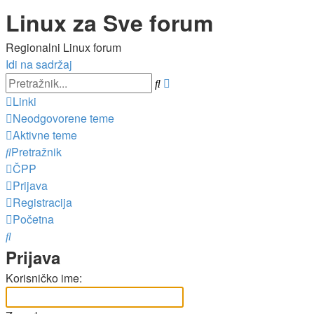
Linux za Sve forum
Regionalni Linux forum
Idi na sadržaj
Napredno
Pretražnik
pretraživanje
Linki
Neodgovorene teme
Aktivne teme
Pretražnik
ČPP
Prijava
Registracija
Početna
Pretražnik
Prijava
Korisničko ime: