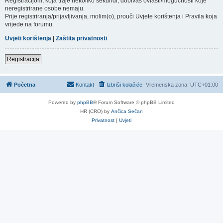
Registracijom, koja traje nekoliko sekundi, dobivaš ovlasti/mogućnosti koje
neregistrirane osobe nemaju.
Prije registriranja/prijavljivanja, molim(o), prouči Uvjete korištenja i Pravila koja
vrijede na forumu.
Uvjeti korištenja
|
Zaštita privatnosti
Registracija
Početna
Kontakt
Izbriši kolačiće
Vremenska zona:
UTC+01:00
Powered by
phpBB
® Forum Software © phpBB Limited
HR (CRO) by
Ančica Sečan
Privatnost
|
Uvjeti