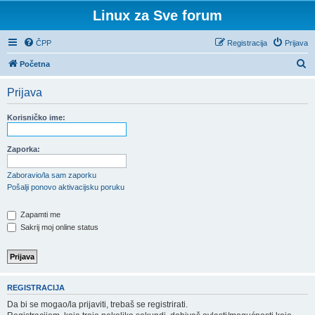
Linux za Sve forum
ČPP
Registracija
Prijava
P
Početna
r
Prijava
e
t
Korisničko ime:
r
a
Zaporka:
ž
Zaboravio/la sam zaporku
n
Pošalji ponovo aktivacijsku poruku
i
Zapamti me
k
Sakrij moj online status
REGISTRACIJA
Da bi se mogao/la prijaviti, trebaš se registrirati.