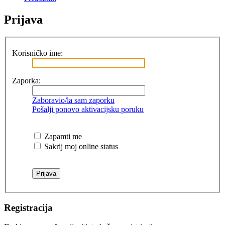
Prijava
Korisničko ime:
Zaporka:
Zaboravio/la sam zaporku
Pošalji ponovo aktivacijsku poruku
Zapamti me
Sakrij moj online status
Registracija