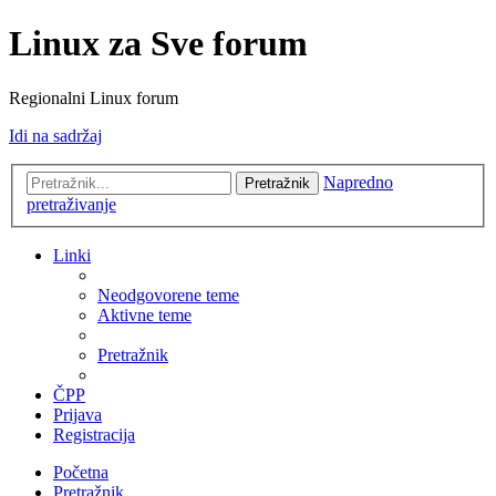
Linux za Sve forum
Regionalni Linux forum
Idi na sadržaj
Napredno
Pretražnik
pretraživanje
Linki
Neodgovorene teme
Aktivne teme
Pretražnik
ČPP
Prijava
Registracija
Početna
Pretražnik