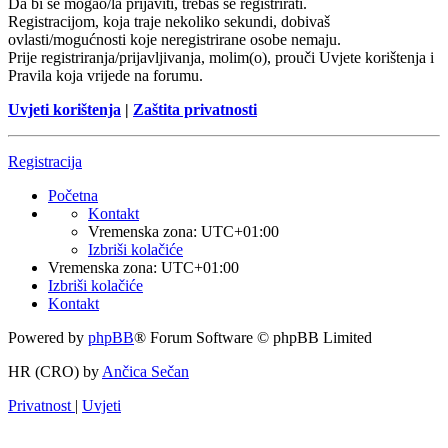
Da bi se mogao/la prijaviti, trebaš se registrirati.
Registracijom, koja traje nekoliko sekundi, dobivaš
ovlasti/mogućnosti koje neregistrirane osobe nemaju.
Prije registriranja/prijavljivanja, molim(o), prouči Uvjete korištenja i
Pravila koja vrijede na forumu.
Uvjeti korištenja
|
Zaštita privatnosti
Registracija
Početna
Kontakt
Vremenska zona:
UTC+01:00
Izbriši kolačiće
Vremenska zona:
UTC+01:00
Izbriši kolačiće
Kontakt
Powered by
phpBB
® Forum Software © phpBB Limited
HR (CRO) by
Ančica Sečan
Privatnost
|
Uvjeti