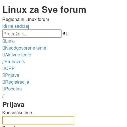
Linux za Sve forum
Regionalni Linux forum
Idi na sadržaj
Napredno
Pretražnik
pretraživanje
Linki
Neodgovorene teme
Aktivne teme
Pretražnik
ČPP
Prijava
Registracija
Početna
Pretražnik
Prijava
Korisničko ime: