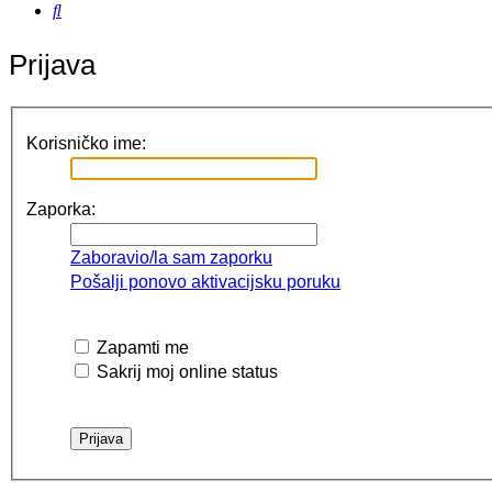
Pretražnik
Prijava
Korisničko ime:
Zaporka:
Zaboravio/la sam zaporku
Pošalji ponovo aktivacijsku poruku
Zapamti me
Sakrij moj online status