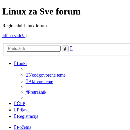
Linux za Sve forum
Regionalni Linux forum
Idi na sadržaj
Napredno
Pretražnik
pretraživanje
Linki
Neodgovorene teme
Aktivne teme
Pretražnik
ČPP
Prijava
Registracija
Početna