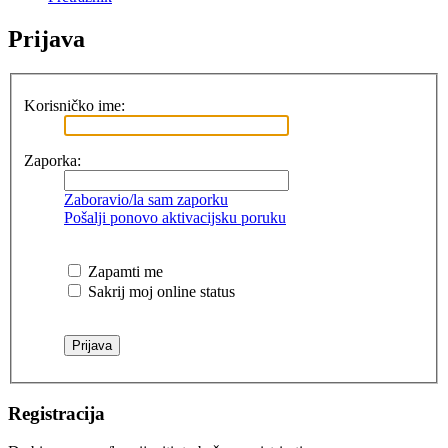
Prijava
Korisničko ime:
Zaporka:
Zaboravio/la sam zaporku
Pošalji ponovo aktivacijsku poruku
Zapamti me
Sakrij moj online status
Registracija