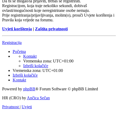
Da bi se mogao/la prijaviti, trebaš se registrirati.
Registracijom, koja traje nekoliko sekundi, dobivaš
ovlasti/mogućnosti koje neregistrirane osobe nemaju.
Prije registriranja/prijavljivanja, molim(o), prouči Uvjete korištenja i
Pravila koja vrijede na forumu.
Uvjeti korištenja
|
Zaštita privatnosti
Registracija
Početna
Kontakt
Vremenska zona:
UTC+01:00
Izbriši kolačiće
Vremenska zona:
UTC+01:00
Izbriši kolačiće
Kontakt
Powered by
phpBB
® Forum Software © phpBB Limited
HR (CRO) by
Ančica Sečan
Privatnost
|
Uvjeti