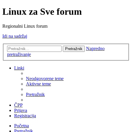
Linux za Sve forum
Regionalni Linux forum
Idi na sadržaj
Napredno
Pretražnik
pretraživanje
Linki
Neodgovorene teme
Aktivne teme
Pretražnik
ČPP
Prijava
Registracija
Početna
Pretražnik