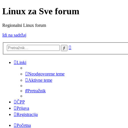
Linux za Sve forum
Regionalni Linux forum
Idi na sadržaj
Napredno
Pretražnik
pretraživanje
Linki
Neodgovorene teme
Aktivne teme
Pretražnik
ČPP
Prijava
Registracija
Početna