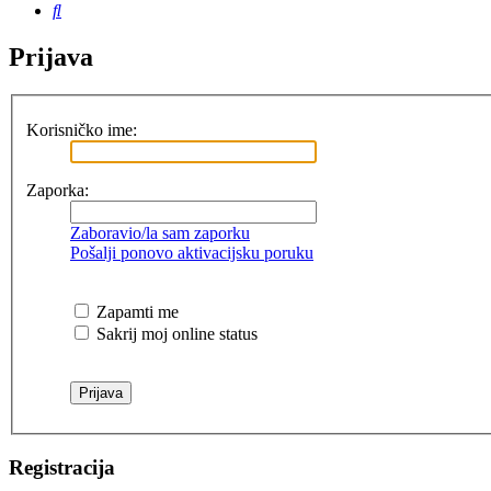
Pretražnik
Prijava
Korisničko ime:
Zaporka:
Zaboravio/la sam zaporku
Pošalji ponovo aktivacijsku poruku
Zapamti me
Sakrij moj online status
Registracija