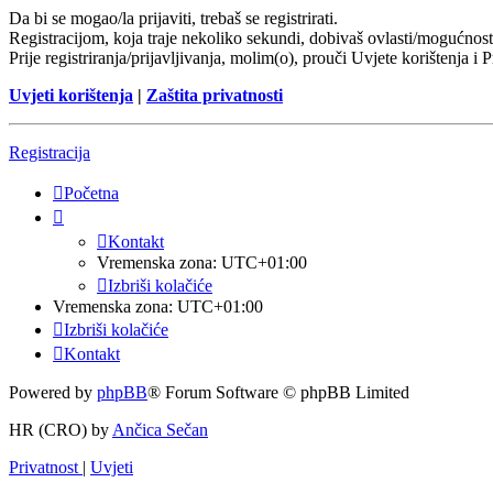
Da bi se mogao/la prijaviti, trebaš se registrirati.
Registracijom, koja traje nekoliko sekundi, dobivaš ovlasti/mogućnost
Prije registriranja/prijavljivanja, molim(o), prouči Uvjete korištenja i 
Uvjeti korištenja
|
Zaštita privatnosti
Registracija
Početna
Kontakt
Vremenska zona:
UTC+01:00
Izbriši kolačiće
Vremenska zona:
UTC+01:00
Izbriši kolačiće
Kontakt
Powered by
phpBB
® Forum Software © phpBB Limited
HR (CRO) by
Ančica Sečan
Privatnost
|
Uvjeti