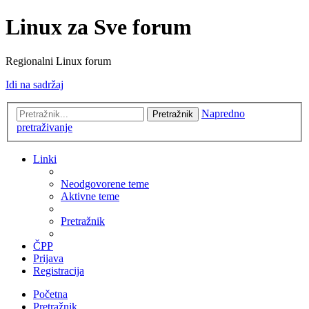
Linux za Sve forum
Regionalni Linux forum
Idi na sadržaj
Napredno
Pretražnik
pretraživanje
Linki
Neodgovorene teme
Aktivne teme
Pretražnik
ČPP
Prijava
Registracija
Početna
Pretražnik