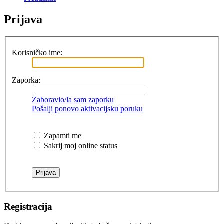
Prijava
Korisničko ime:
Zaporka:
Zaboravio/la sam zaporku
Pošalji ponovo aktivacijsku poruku
Zapamti me
Sakrij moj online status
Registracija