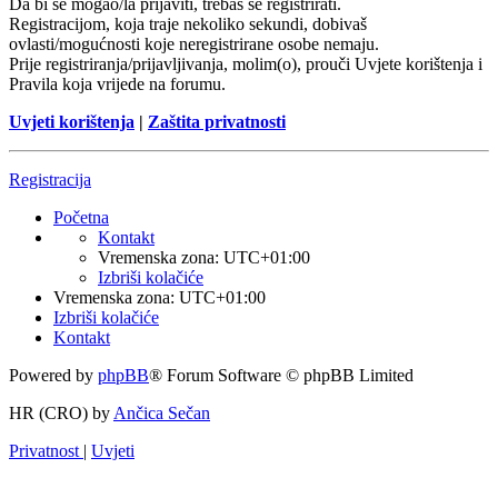
Da bi se mogao/la prijaviti, trebaš se registrirati.
Registracijom, koja traje nekoliko sekundi, dobivaš
ovlasti/mogućnosti koje neregistrirane osobe nemaju.
Prije registriranja/prijavljivanja, molim(o), prouči Uvjete korištenja i
Pravila koja vrijede na forumu.
Uvjeti korištenja
|
Zaštita privatnosti
Registracija
Početna
Kontakt
Vremenska zona:
UTC+01:00
Izbriši kolačiće
Vremenska zona:
UTC+01:00
Izbriši kolačiće
Kontakt
Powered by
phpBB
® Forum Software © phpBB Limited
HR (CRO) by
Ančica Sečan
Privatnost
|
Uvjeti