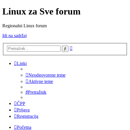
Linux za Sve forum
Regionalni Linux forum
Idi na sadržaj
Napredno
Pretražnik
pretraživanje
Linki
Neodgovorene teme
Aktivne teme
Pretražnik
ČPP
Prijava
Registracija
Početna