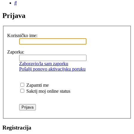
Pretražnik
Prijava
Korisničko ime:
Zaporka:
Zaboravio/la sam zaporku
Pošalji ponovo aktivacijsku poruku
Zapamti me
Sakrij moj online status
Registracija