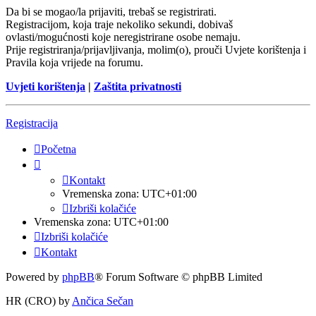
Da bi se mogao/la prijaviti, trebaš se registrirati.
Registracijom, koja traje nekoliko sekundi, dobivaš
ovlasti/mogućnosti koje neregistrirane osobe nemaju.
Prije registriranja/prijavljivanja, molim(o), prouči Uvjete korištenja i
Pravila koja vrijede na forumu.
Uvjeti korištenja
|
Zaštita privatnosti
Registracija
Početna
Kontakt
Vremenska zona:
UTC+01:00
Izbriši kolačiće
Vremenska zona:
UTC+01:00
Izbriši kolačiće
Kontakt
Powered by
phpBB
® Forum Software © phpBB Limited
HR (CRO) by
Ančica Sečan