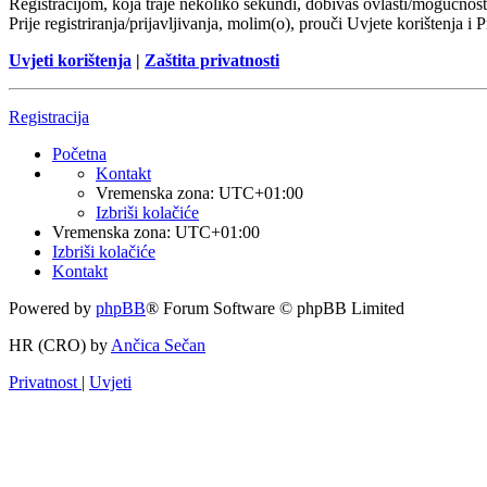
Registracijom, koja traje nekoliko sekundi, dobivaš ovlasti/mogućnost
Prije registriranja/prijavljivanja, molim(o), prouči Uvjete korištenja i 
Uvjeti korištenja
|
Zaštita privatnosti
Registracija
Početna
Kontakt
Vremenska zona:
UTC+01:00
Izbriši kolačiće
Vremenska zona:
UTC+01:00
Izbriši kolačiće
Kontakt
Powered by
phpBB
® Forum Software © phpBB Limited
HR (CRO) by
Ančica Sečan
Privatnost
|
Uvjeti