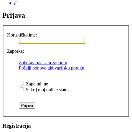
Pretražnik
Prijava
Korisničko ime:
Zaporka:
Zaboravio/la sam zaporku
Pošalji ponovo aktivacijsku poruku
Zapamti me
Sakrij moj online status
Registracija