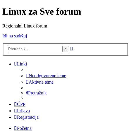
Linux za Sve forum
Regionalni Linux forum
Idi na sadržaj
Napredno
Pretražnik
pretraživanje
Linki
Neodgovorene teme
Aktivne teme
Pretražnik
ČPP
Prijava
Registracija
Početna