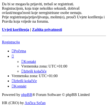
Da bi se mogao/la prijaviti, trebaš se registrirati.
Registracijom, koja traje nekoliko sekundi, dobivaš
ovlasti/mogućnosti koje neregistrirane osobe nemaju.
Prije registriranja/prijavljivanja, molim(o), prouči Uvjete korištenja i
Pravila koja vrijede na forumu.
Uvjeti korištenja
|
Zaštita privatnosti
Registracija
Početna
Kontakt
Vremenska zona:
UTC+01:00
Izbriši kolačiće
Vremenska zona:
UTC+01:00
Izbriši kolačiće
Kontakt
Powered by
phpBB
® Forum Software © phpBB Limited
HR (CRO) by
Ančica Sečan