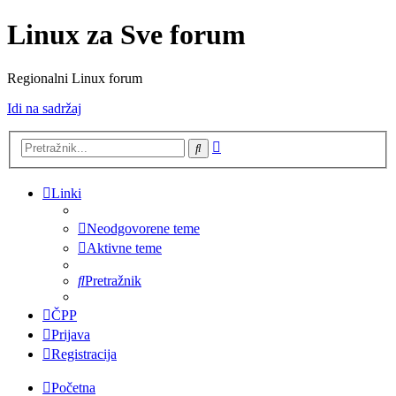
Linux za Sve forum
Regionalni Linux forum
Idi na sadržaj
Napredno
Pretražnik
pretraživanje
Linki
Neodgovorene teme
Aktivne teme
Pretražnik
ČPP
Prijava
Registracija
Početna