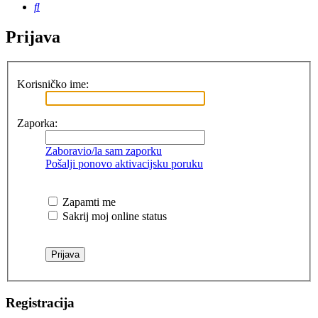
Pretražnik
Prijava
Korisničko ime:
Zaporka:
Zaboravio/la sam zaporku
Pošalji ponovo aktivacijsku poruku
Zapamti me
Sakrij moj online status
Registracija