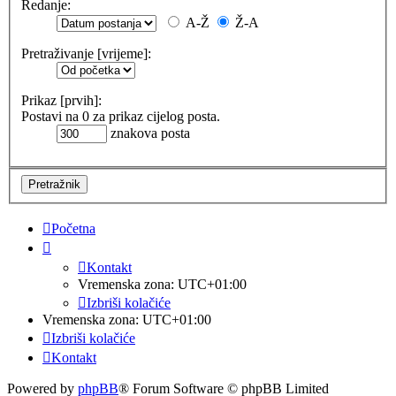
Redanje:
A-Ž
Ž-A
Pretraživanje [vrijeme]:
Prikaz [prvih]:
Postavi na 0 za prikaz cijelog posta.
znakova posta
Početna
Kontakt
Vremenska zona:
UTC+01:00
Izbriši kolačiće
Vremenska zona:
UTC+01:00
Izbriši kolačiće
Kontakt
Powered by
phpBB
® Forum Software © phpBB Limited