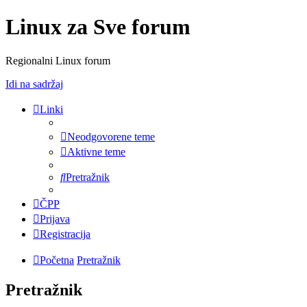
Linux za Sve forum
Regionalni Linux forum
Idi na sadržaj
Linki
Neodgovorene teme
Aktivne teme
Pretražnik
ČPP
Prijava
Registracija
Početna
Pretražnik
Pretražnik