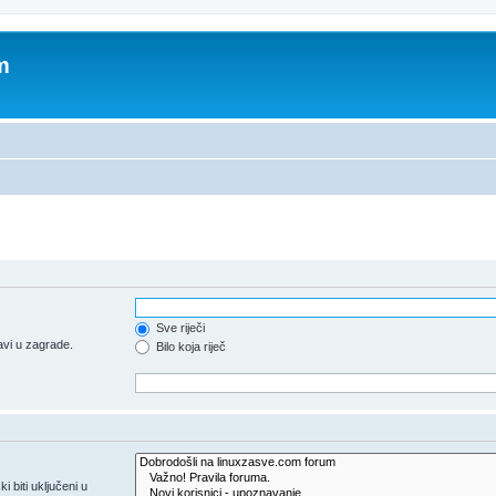
m
Sve riječi
avi u zagrade.
Bilo koja riječ
biti uključeni u