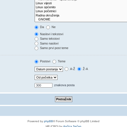
Da
Ne
Naslovi i tekstovi
Samo tekstovi
Samo naslovi
Samo prvi post teme
Postovi
Teme
A-Ž
Ž-A
znakova posta
Powered by
phpBB
® Forum Software © phpBB Limited
HR (CRO) by
Ančica Sečan