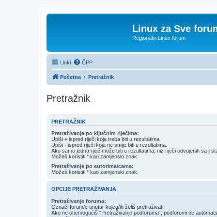
Linux za Sve foru
Regionalni Linux forum
Linki
ČPP
Početna
Pretražnik
Pretražnik
PRETRAŽNIK
Pretraživanje po ključnim riječima:
Upiši
+
ispred riječi koja treba biti u rezultatima.
Upiši
-
ispred riječi koja ne smije biti u rezultatima.
Ako samo jedna riječ može biti u rezultatima, niz riječi odvojenih sa
|
st
Možeš koristiti * kao zamjenski znak.
Pretraživanje po autorima/cama:
Možeš koristiti * kao zamjenski znak.
OPCIJE PRETRAŽIVANJA
Pretraživanje foruma:
Označi forum/e unutar kojeg/ih želiš pretraživati.
Ako ne onemogućiš “Pretraživanje podforuma”, podforumi će automatski 