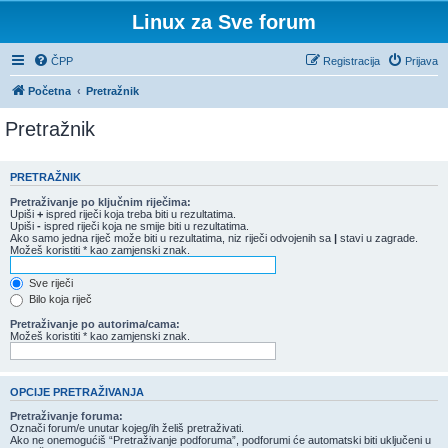
Linux za Sve forum
ČPP
Registracija
Prijava
Početna
Pretražnik
Pretražnik
PRETRAŽNIK
Pretraživanje po ključnim riječima:
Upiši
+
ispred riječi koja treba biti u rezultatima.
Upiši
-
ispred riječi koja ne smije biti u rezultatima.
Ako samo jedna riječ može biti u rezultatima, niz riječi odvojenih sa
|
stavi u zagrade.
Možeš koristiti * kao zamjenski znak.
Sve riječi
Bilo koja riječ
Pretraživanje po autorima/cama:
Možeš koristiti * kao zamjenski znak.
OPCIJE PRETRAŽIVANJA
Pretraživanje foruma:
Označi forum/e unutar kojeg/ih želiš pretraživati.
Ako ne onemogućiš “Pretraživanje podforuma”, podforumi će automatski biti uključeni u