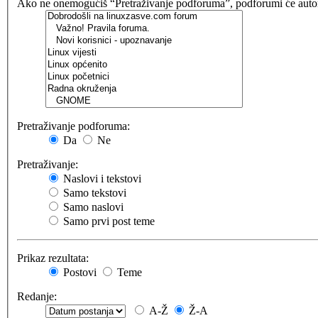
Ako ne onemogućiš “Pretraživanje podforuma”, podforumi će automat
Pretraživanje podforuma:
Da
Ne
Pretraživanje:
Naslovi i tekstovi
Samo tekstovi
Samo naslovi
Samo prvi post teme
Prikaz rezultata:
Postovi
Teme
Redanje:
A-Ž
Ž-A