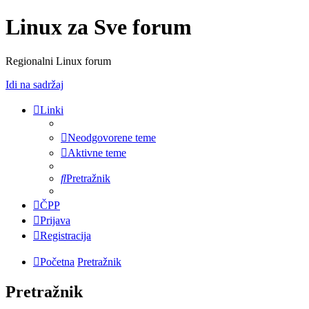
Linux za Sve forum
Regionalni Linux forum
Idi na sadržaj
Linki
Neodgovorene teme
Aktivne teme
Pretražnik
ČPP
Prijava
Registracija
Početna
Pretražnik
Pretražnik