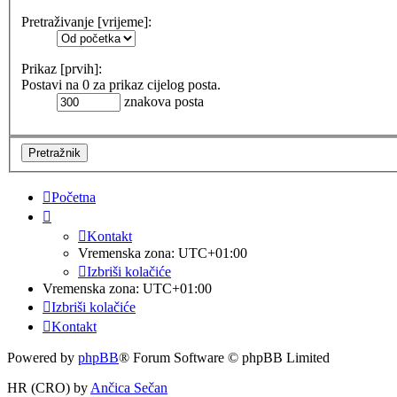
Pretraživanje [vrijeme]:
Prikaz [prvih]:
Postavi na 0 za prikaz cijelog posta.
znakova posta
Početna
Kontakt
Vremenska zona:
UTC+01:00
Izbriši kolačiće
Vremenska zona:
UTC+01:00
Izbriši kolačiće
Kontakt
Powered by
phpBB
® Forum Software © phpBB Limited
HR (CRO) by
Ančica Sečan